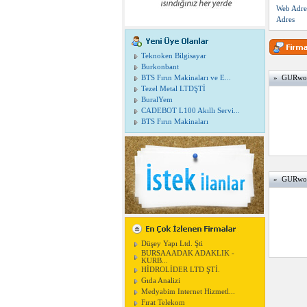
Web Adre
Adres
Teknoken Bilgisayar
Burkonbant
BTS Fırın Makinaları ve E...
» GURwood
Tezel Metal LTDŞTİ
BuralYem
CADEBOT L100 Akıllı Servi...
BTS Fırın Makinaları
» GURwood 
Düşey Yapı Ltd. Şti
BURSAAADAK ADAKLIK -
KURB...
HİDROLİDER LTD ŞTİ.
Gıda Analizi
Medyabim Internet Hizmetl...
Fırat Telekom