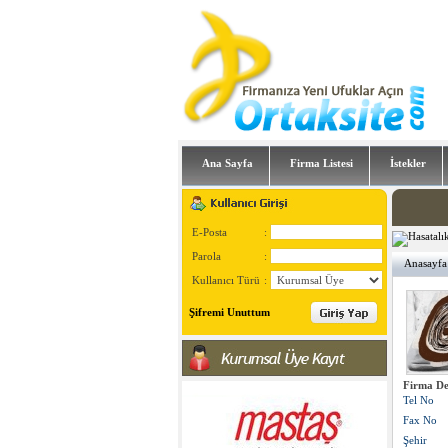
Ana Sayfa
Firma Listesi
İstekler
E-Posta
:
Parola
:
Anasayfa
Kullanıcı Türü
:
Şifremi Unuttum
Firma De
Tel No
Fax No
Şehir