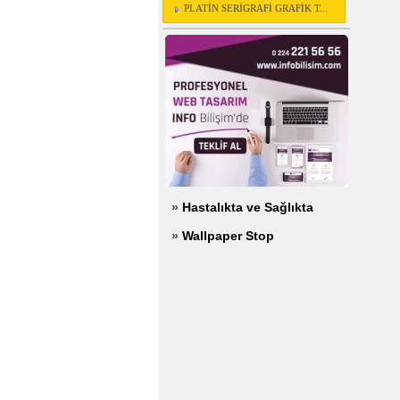
PLATİN SERİGRAFİ GRAFİK T...
»
Hastalıkta ve Sağlıkta
»
Wallpaper Stop