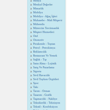
Medya
Menkul Değerler
Mimarlık
Mobilya
Mobilya - Ağaç İşleri
Muhasebe - Mali Müşavir
Mühendis
Mütercim Tercümanlık
Müşteri Hizmetleri
Otel
Otomotiv
Perakende - Toptan
Petrol - Petrokimya
Reklamcılık
Restaurant Ve Yemek
Sağlık - Tıp
Satın Alma - Lojistik
Satış Ve Pazarlama
Sigorta
Sivil Havacılık
Sivil Toplum Örgütleri
Spor
Takı
Tarım - Orman
Tasarım - Grafik
Taşımacılık - Nakliye
Teknikerlik - Teknisyen
Tekstil - Konfeksiyon