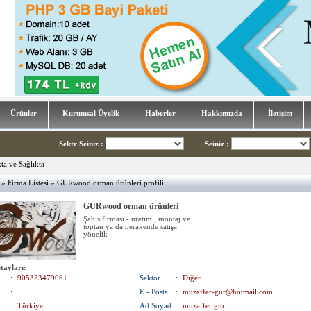
Ürünler
Kurumsal Üyelik
Haberler
Hakkımızda
İletişim
Sektr Seiniz
:
Seiniz
:
»
Firma Listesi
» GURwood orman ürünleri profili
GURwood orman ürünleri
Şahıs firması - üretim , montaj ve
toptan ya da perakende satışa
yönelik
tayları:
:
905323479061
Sektör
:
Diğer
:
E - Posta
:
muzaffer-gur@hotmail.com
:
Türkiye
Ad Soyad
:
muzaffer gur