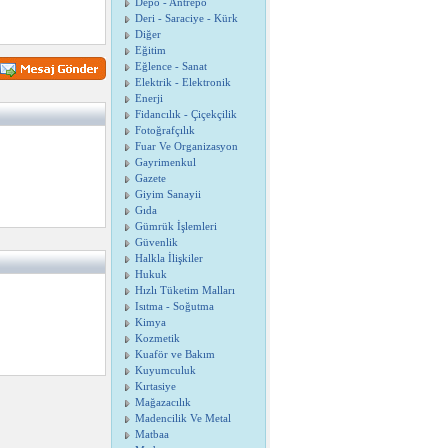
Depo - Antrepo
Deri - Saraciye - Kürk
Diğer
Eğitim
Eğlence - Sanat
Elektrik - Elektronik
Enerji
Fidancılık - Çiçekçilik
Fotoğrafçılık
Fuar Ve Organizasyon
Gayrimenkul
Gazete
Giyim Sanayii
Gıda
Gümrük İşlemleri
Güvenlik
Halkla İlişkiler
Hukuk
Hızlı Tüketim Malları
Isıtma - Soğutma
Kimya
Kozmetik
Kuaför ve Bakım
Kuyumculuk
Kırtasiye
Mağazacılık
Madencilik Ve Metal
Matbaa