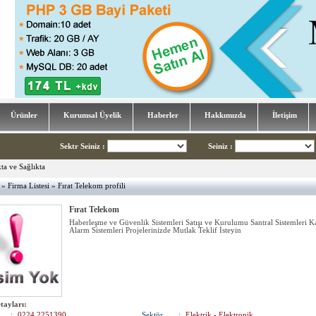
Ürünler
Kurumsal Üyelik
Haberler
Hakkımızda
İletişim
Sektr Seiniz
:
Seiniz
:
»
Firma Listesi
» Fırat Telekom profili
Fırat Telekom
Haberleşme ve Güvenlik Sistemleri Satışı ve Kurulumu Santral Sistemleri K
Alarm Sistemleri Projelerinizde Mutlak Teklif İsteyin
tayları:
:
0224 2251390
Sektör
:
Elektrik - Elektronik