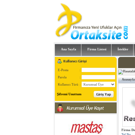
Ana Sayfa
Firma Listesi
İstekler
E-Posta
:
Parola
:
Anasayfa
Kullanıcı Türü
:
Şifremi Unuttum
Firma De
Tel No