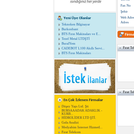
Fax No
Şehir
Web Adre
Adres
Teknoken Bilgisayar
Burkonbant
BTS Fırın Makinaları ve E...
Tezel Metal LTDŞTİ
BuralYem
» Fırat Te
CADEBOT L100 Akıllı Servi...
BTS Fırın Makinaları
» Fırat Tel
Düşey Yapı Ltd. Şti
BURSAAADAK ADAKLIK -
KURB...
HİDROLİDER LTD ŞTİ.
Gıda Analizi
Medyabim Internet Hizmetl...
Fırat Telekom