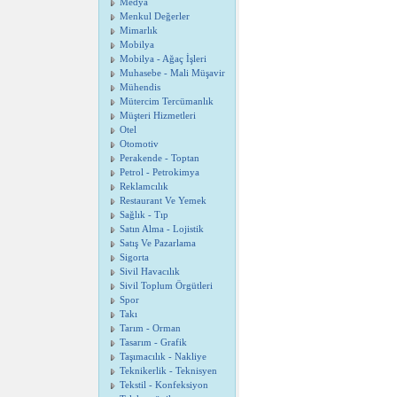
Medya
Menkul Değerler
Mimarlık
Mobilya
Mobilya - Ağaç İşleri
Muhasebe - Mali Müşavir
Mühendis
Mütercim Tercümanlık
Müşteri Hizmetleri
Otel
Otomotiv
Perakende - Toptan
Petrol - Petrokimya
Reklamcılık
Restaurant Ve Yemek
Sağlık - Tıp
Satın Alma - Lojistik
Satış Ve Pazarlama
Sigorta
Sivil Havacılık
Sivil Toplum Örgütleri
Spor
Takı
Tarım - Orman
Tasarım - Grafik
Taşımacılık - Nakliye
Teknikerlik - Teknisyen
Tekstil - Konfeksiyon