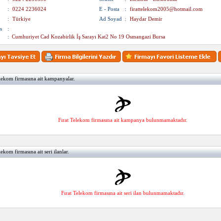
:
0224 2236024
E - Posta
:
firattelekom2005@hotmail.com
:
Türkiye
Ad Soyad
:
Haydar Demir
s
:
:
Cumhuriyet Cad Kozabirlik İş Sarayı Kat2 No 19 Osmangazi Bursa
lekom firmasına ait kampanyalar.
Fırat Telekom firmasına ait kampanya bulunmamaktadır.
ekom firmasına ait seri ilanlar.
Fırat Telekom firmasına ait seri ilan bulunmamaktadır.