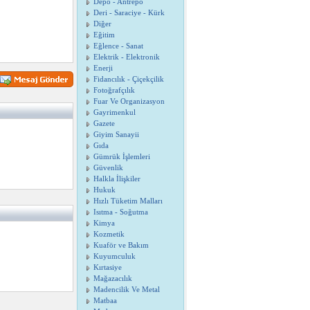
Depo - Antrepo
Deri - Saraciye - Kürk
Diğer
Eğitim
Eğlence - Sanat
Elektrik - Elektronik
Enerji
Fidancılık - Çiçekçilik
Fotoğrafçılık
Fuar Ve Organizasyon
Gayrimenkul
Gazete
Giyim Sanayii
Gıda
Gümrük İşlemleri
Güvenlik
Halkla İlişkiler
Hukuk
Hızlı Tüketim Malları
Isıtma - Soğutma
Kimya
Kozmetik
Kuaför ve Bakım
Kuyumculuk
Kırtasiye
Mağazacılık
Madencilik Ve Metal
Matbaa