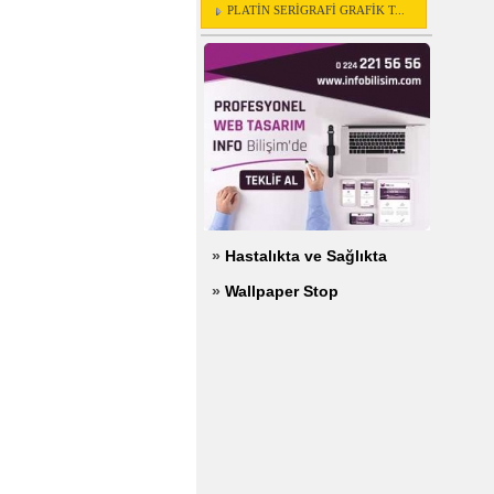
PLATİN SERİGRAFİ GRAFİK T...
»
Hastalıkta ve Sağlıkta
»
Wallpaper Stop