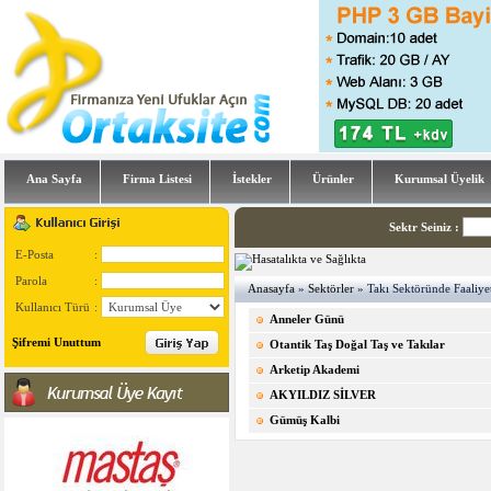
Ana Sayfa
Firma Listesi
İstekler
Ürünler
Kurumsal Üyelik
Sektr Seiniz
:
E-Posta
:
Parola
:
Anasayfa
»
Sektörler
» Takı Sektöründe Faaliye
Kullanıcı Türü
:
Anneler Günü
Şifremi Unuttum
Otantik Taş Doğal Taş ve Takılar
Arketip Akademi
AKYILDIZ SİLVER
Gümüş Kalbi