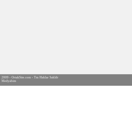
2009 - OrtakSite.com - Tm Haklar Sakldr
Medyabim