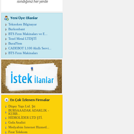
Teknoken Bilgisayar
Burkonbant
BTS Fırın Makinaları ve E...
Tezel Metal LTDŞTİ
BuralYem
CADEBOT L100 Akıllı Servi...
BTS Fırın Makinaları
Düşey Yapı Ltd. Şti
BURSAAADAK ADAKLIK -
KURB...
HİDROLİDER LTD ŞTİ.
Gıda Analizi
Medyabim Internet Hizmetl...
Fırat Telekom