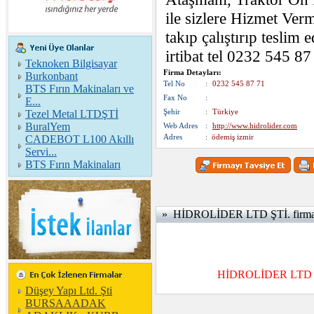
ile sizlere Hizmet Ver
takıp çalıştırıp teslim 
irtibat tel 0232 545 8
Teknoken Bilgisayar
Firma Detayları:
Burkonbant
Tel No
:
0232 545 87 71
BTS Fırın Makinaları ve
Fax No
:
E...
Şehir
:
Türkiye
Tezel Metal LTDŞTİ
BuralYem
Web Adres
:
http://www.hidrolider.com
Adres
:
ödemiş izmir
CADEBOT L100 Akıllı
Servi...
BTS Fırın Makinaları
» HİDROLİDER LTD ŞTİ. firması
HİDROLİDER LTD ŞTİ
Düşey Yapı Ltd. Şti
BURSAAADAK