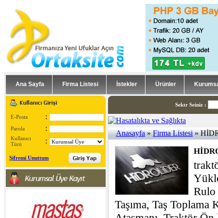
Ana Sayfa
Firma Listesi
İstekler
Ürünler
Kurumsa
Sektr Seiniz
:
:
E-Posta
:
Parola
Anasayfa
»
Firma Listesi
» HİDR
Kullanıcı
:
Türü
HİDRO
Şifremi Unuttum
trakt
Yükl
Rulo
Taşıma, Taş Toplama Ko
Ataşmanı, Traktör Ön 