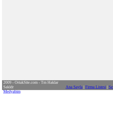
2009 - OrtakSite.com - Tm Haklar
Sakldr
Ana Sayfa
|
Firma Listesi
|
Se
Medyabim