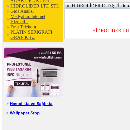
ADAKLIK - KURB...
» HİDROLİDER LTD ŞTİ. firmasına
HİDROLİDER LTD ŞTİ.
Gıda Analizi
Medyabim Internet
Hizmetl...
Fırat Telekom
HİDROLİDER LTD ŞTİ
PLATİN SERİGRAFİ
GRAFİK T...
»
Hastalıkta ve Sağlıkta
»
Wallpaper Stop