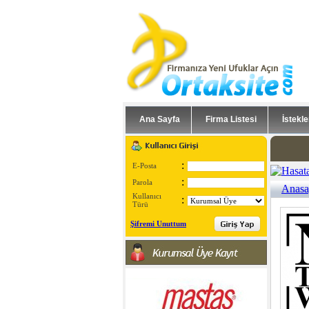
Ana Sayfa
Firma Listesi
İstekle
:
E-Posta
:
Parola
Anasa
Kullanıcı
:
Türü
Şifremi Unuttum