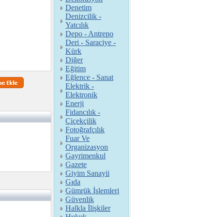
Denetim
Denizcilik -
Yatcılık
Depo - Antrepo
Deri - Saraciye -
Kürk
Diğer
Eğitim
Eğlence - Sanat
Elektrik -
Elektronik
Enerji
Fidancılık -
Çiçekçilik
Fotoğrafçılık
Fuar Ve
Organizasyon
Gayrimenkul
Gazete
Giyim Sanayii
Gıda
Gümrük İşlemleri
Güvenlik
Halkla İlişkiler
Hukuk