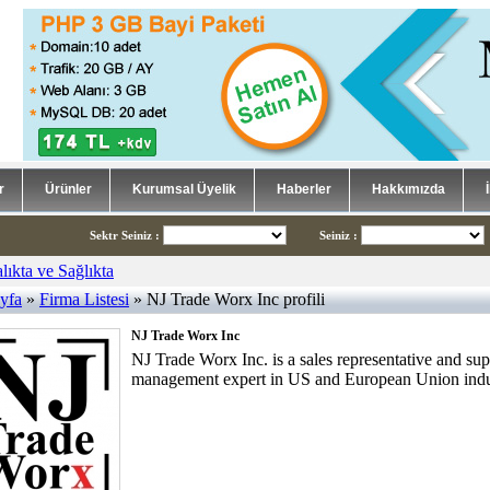
r
Ürünler
Kurumsal Üyelik
Haberler
Hakkımızda
Sektr Seiniz
:
Seiniz
:
yfa
»
Firma Listesi
» NJ Trade Worx Inc profili
NJ Trade Worx Inc
NJ Trade Worx Inc. is a sales representative and su
management expert in US and European Union indus