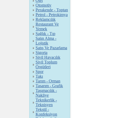
Otel
Otomotiv
Perakende - Toptan
Petrol - Petrokimya
Reklamcılık
Restaurant Ve
Yemek
Sağlık - Tıp
Satın Alma -
Lojistik
Satış Ve Pazarlama
Sigorta
Sivil Havacılık
Sivil Toplum
Örgütleri
Spor
Takı
Tarım - Orman
Tasarım - Grafik
Taşımacılık -
Nakliye
Teknikerlik -
Teknisyen
Tekstil -
Konfeksiyon