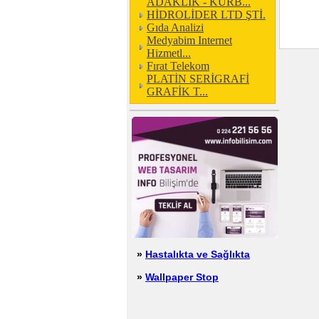
ADAKLIK - KURB...
HİDROLİDER LTD ŞTİ.
Gıda Analizi
Medyabim Internet
Hizmetl...
Fırat Telekom
PLATİN SERİGRAFİ
GRAFİK T...
»
Hastalıkta ve Sağlıkta
»
Wallpaper Stop