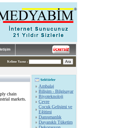
İletişim
Kelime Yaznz
:
Ambalaj
Bilişim - Bilgisayar
pply chain
Biyoteknoloji
trial markets.
Çevre
Çocuk Gelişimi ve
Eğitimi
Danışmanlık
Dayanıklı Tüketim
Dekorasyon