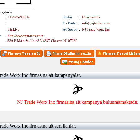
tayları:
:
+19085208545
Sektör
:
Danışmanlık
:
E - Posta
:
info@njtradex.com
:
Türkiye
Ad Soyad
:
NJ Trade Worx Inc
s
:
http://www.njtradex.com
:
530 E Main St. Unit 3A #337 Chester, NJ 07930
ade Worx Inc firmasına ait kampanyalar.
NJ Trade Worx Inc firmasına ait kampanya bulunmamaktadır.
ade Worx Inc firmasına ait seri ilanlar.