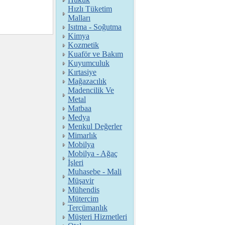
Hızlı Tüketim
Malları
Isıtma - Soğutma
Kimya
Kozmetik
Kuaför ve Bakım
Kuyumculuk
Kırtasiye
Mağazacılık
Madencilik Ve
Metal
Matbaa
Medya
Menkul Değerler
Mimarlık
Mobilya
Mobilya - Ağaç
İşleri
Muhasebe - Mali
Müşavir
Mühendis
Mütercim
Tercümanlık
Müşteri Hizmetleri