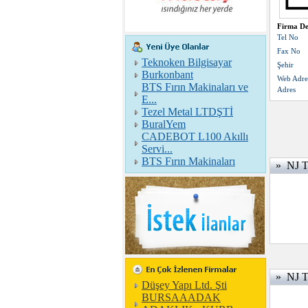
Firma De
Tel No
Fax No
Teknoken Bilgisayar
Şehir
Burkonbant
Web Adre
BTS Fırın Makinaları ve
Adres
E...
Tezel Metal LTDŞTİ
BuralYem
CADEBOT L100 Akıllı
Servi...
BTS Fırın Makinaları
» NJ Tr
» NJ Tr
Düşey Yapı Ltd. Şti
BURSAAADAK