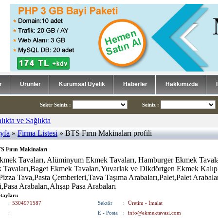
r
Ürünler
Kurumsal Üyelik
Haberler
Hakkımızda
Sektr Seiniz
:
Seiniz
:
yfa
»
Firma Listesi
» BTS Fırın Makinaları profili
S Fırın Makinaları
Ekmek Tavaları, Alüminyum Ekmek Tavaları, Hamburger Ekmek Tavala
Tavaları,Baget Ekmek Tavaları,Yuvarlak ve Dikdörtgen Ekmek Kalıpl
Pizza Tava,Pasta Çemberleri,Tava Taşıma Arabaları,Palet,Palet Arabalar
i,Pasa Arabaları,Ahşap Pasa Arabaları
tayları:
:
5304971587
Sektör
:
Üretim - İmalat
:
E - Posta
:
info@ekmektavasi.com