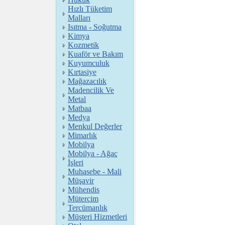
Hızlı Tüketim
Malları
Isıtma - Soğutma
Kimya
Kozmetik
Kuaför ve Bakım
Kuyumculuk
Kırtasiye
Mağazacılık
Madencilik Ve
Metal
Matbaa
Medya
Menkul Değerler
Mimarlık
Mobilya
Mobilya - Ağaç
İşleri
Muhasebe - Mali
Müşavir
Mühendis
Mütercim
Tercümanlık
Müşteri Hizmetleri