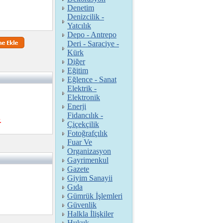
Denetim
Denizcilik -
Yatcılık
Depo - Antrepo
Deri - Saraciye -
Kürk
Diğer
Eğitim
Eğlence - Sanat
Elektrik -
Elektronik
Enerji
Fidancılık -
.
Çiçekçilik
Fotoğrafçılık
Fuar Ve
Organizasyon
Gayrimenkul
Gazete
Giyim Sanayii
Gıda
Gümrük İşlemleri
Güvenlik
Halkla İlişkiler
Hukuk