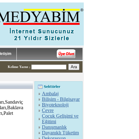
İletişim
Kelime Yaznz
:
Ambalaj
Bilişim - Bilgisayar
rı,Sandaviç
Biyoteknoloji
arı,Baklava
Çevre
ı,Palet
Çocuk Gelişimi ve
Eğitimi
Danışmanlık
Dayanıklı Tüketim
Dekorasyon