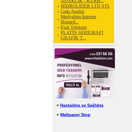
ADAKLIK - KURB...
HİDROLİDER LTD ŞTİ.
Gıda Analizi
Medyabim Internet
Hizmetl...
Fırat Telekom
PLATİN SERİGRAFİ
GRAFİK T...
»
Hastalıkta ve Sağlıkta
»
Wallpaper Stop