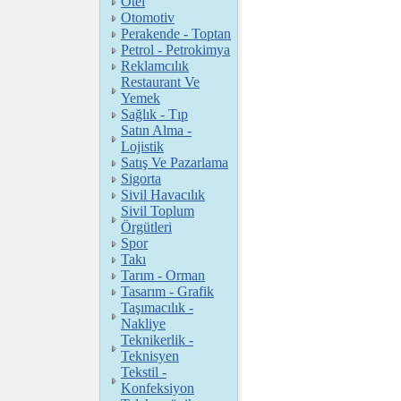
Otel
Otomotiv
Perakende - Toptan
Petrol - Petrokimya
Reklamcılık
Restaurant Ve
Yemek
Sağlık - Tıp
Satın Alma -
Lojistik
Satış Ve Pazarlama
Sigorta
Sivil Havacılık
Sivil Toplum
Örgütleri
Spor
Takı
Tarım - Orman
Tasarım - Grafik
Taşımacılık -
Nakliye
Teknikerlik -
Teknisyen
Tekstil -
Konfeksiyon