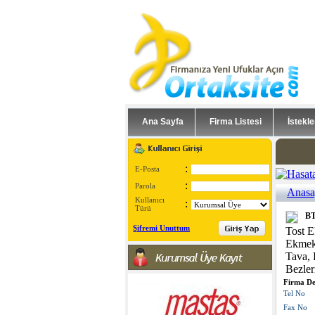
Ana Sayfa
Firma Listesi
İstekle
:
E-Posta
:
Parola
Anasa
Kullanıcı
:
Türü
BT
Şifremi Unuttum
Tost 
Ekmek 
Tava, 
Bezler
Firma De
Tel No
Fax No