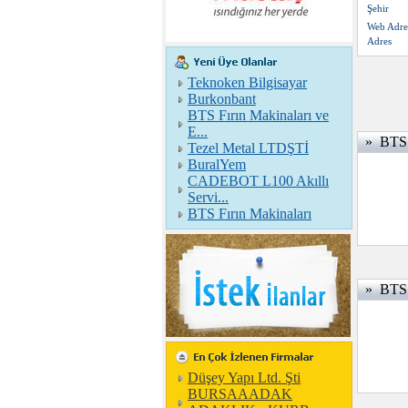
Şehir
Web Adre
Adres
Teknoken Bilgisayar
Burkonbant
BTS Fırın Makinaları ve
E...
» BTS F
Tezel Metal LTDŞTİ
BuralYem
CADEBOT L100 Akıllı
Servi...
BTS Fırın Makinaları
» BTS F
Düşey Yapı Ltd. Şti
BURSAAADAK