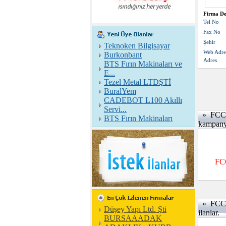
Firma De
Tel No
Fax No
Şehir
Teknoken Bilgisayar
Web Adre
Burkonbant
Adres
BTS Fırın Makinaları ve
E...
Tezel Metal LTDŞTİ
BuralYem
CADEBOT L100 Akıllı
Servi...
» FCC
BTS Fırın Makinaları
kampany
FC
» FCC
Düşey Yapı Ltd. Şti
ilanlar.
BURSAAADAK