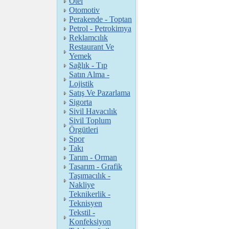
Otel
Otomotiv
Perakende - Toptan
Petrol - Petrokimya
Reklamcılık
Restaurant Ve
Yemek
Sağlık - Tıp
Satın Alma -
Lojistik
Satış Ve Pazarlama
Sigorta
Sivil Havacılık
Sivil Toplum
Örgütleri
Spor
Takı
Tarım - Orman
Tasarım - Grafik
Taşımacılık -
Nakliye
Teknikerlik -
Teknisyen
Tekstil -
Konfeksiyon