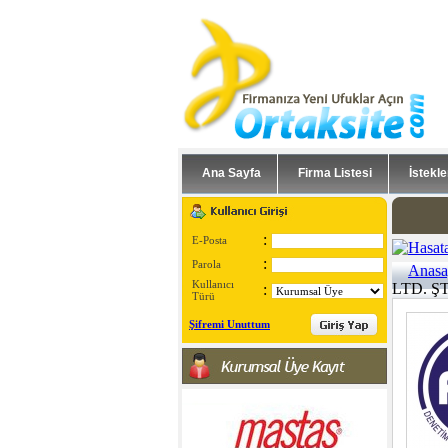
Ana Sayfa
Firma Listesi
İstekle
:
E-Posta
:
Parola
Anasa
Kullanıcı
LTD. ŞTİ
:
Türü
Şifremi Unuttum