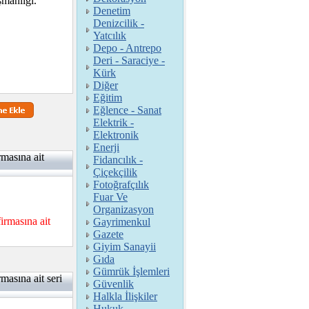
şmanlığı.
Denetim
Denizcilik -
Yatcılık
Depo - Antrepo
Deri - Saraciye -
Kürk
Diğer
Eğitim
Eğlence - Sanat
Elektrik -
Elektronik
Enerji
sına ait
Fidancılık -
Çiçekçilik
Fotoğrafçılık
Fuar Ve
Organizasyon
asına ait
Gayrimenkul
Gazete
Giyim Sanayii
Gıda
Gümrük İşlemleri
na ait seri
Güvenlik
Halkla İlişkiler
Hukuk