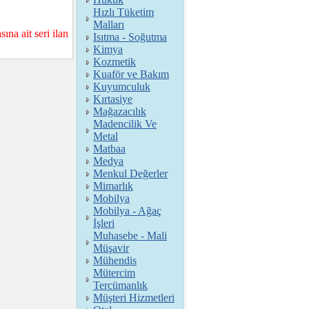
Hızlı Tüketim
Malları
ait seri ilan
Isıtma - Soğutma
Kimya
Kozmetik
Kuaför ve Bakım
Kuyumculuk
Kırtasiye
Mağazacılık
Madencilik Ve
Metal
Matbaa
Medya
Menkul Değerler
Mimarlık
Mobilya
Mobilya - Ağaç
İşleri
Muhasebe - Mali
Müşavir
Mühendis
Mütercim
Tercümanlık
Müşteri Hizmetleri