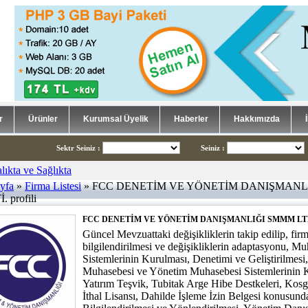
r
Ürünler
Kurumsal Üyelik
Haberler
Hakkımızda
Sektr Seiniz
:
Seiniz
:
yfa
»
Firma Listesi
» FCC DENETİM VE YÖNETİM DANIŞMANL
. profili
FCC DENETİM VE YÖNETİM DANIŞMANLIĞI SMMM LTD
Güncel Mevzuattaki değişikliklerin takip edilip, firm
bilgilendirilmesi ve değişikliklerin adaptasyonu, M
Sistemlerinin Kurulması, Denetimi ve Geliştirilmesi
Muhasebesi ve Yönetim Muhasebesi Sistemlerinin 
Yatırım Teşvik, Tubitak Arge Hibe Destkeleri, Kosg
İthal Lisansı, Dahilde İşleme İzin Belgesi konusund