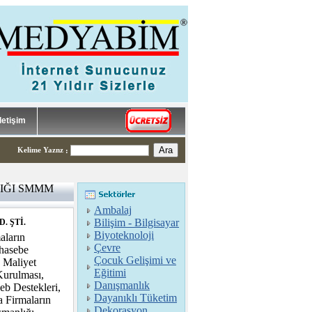
İletişim
Kelime Yaznz
:
IĞI SMMM
Ambalaj
Bilişim - Bilgisayar
. ŞTİ.
Biyoteknoloji
aların
Çevre
uhasebe
Çocuk Gelişimi ve
, Maliyet
Eğitimi
Kurulması,
Danışmanlık
eb Destekleri,
Dayanıklı Tüketim
a Firmaların
Dekorasyon