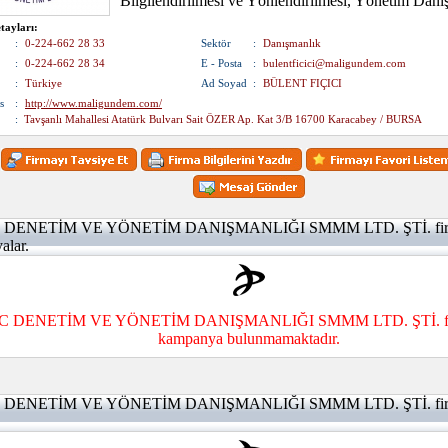
Bilgilendirilmesi ve Yönlendirilmesi, Yönetim Danı
tayları:
:
0-224-662 28 33
Sektör
:
Danışmanlık
:
0-224-662 28 34
E - Posta
:
bulentficici@maligundem.com
:
Türkiye
Ad Soyad
:
BÜLENT FIÇICI
s
:
http://www.maligundem.com/
:
Tavşanlı Mahallesi Atatürk Bulvarı Sait ÖZER Ap. Kat 3/B 16700 Karacabey / BURSA
 DENETİM VE YÖNETİM DANIŞMANLIĞI SMMM LTD. ŞTİ. firma
alar.
C DENETİM VE YÖNETİM DANIŞMANLIĞI SMMM LTD. ŞTİ. firm
kampanya bulunmamaktadır.
 DENETİM VE YÖNETİM DANIŞMANLIĞI SMMM LTD. ŞTİ. firması