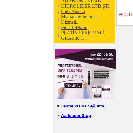
ADAKLIK - KURB...
HİDROLİDER LTD ŞTİ.
Gıda Analizi
FCC DE
Medyabim Internet
Hizmetl...
Fırat Telekom
PLATİN SERİGRAFİ
GRAFİK T...
»
Hastalıkta ve Sağlıkta
»
Wallpaper Stop