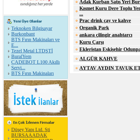
Adak Kurban Satış Yeri Burs
Kısmet Kuru Dere Toplu Ye
...
Prac drink çay ve kahve
Organik Park
Teknoken Bilgisayar
Burkonbant
ankara çilingir anahtarcı
BTS Fırın Makinaları ve
Kuru Çarşı
E...
Ekleristan Eskişehir Odunp
Tezel Metal LTDŞTİ
BuralYem
ALGÜR KAHVE
CADEBOT L100 Akıllı
Servi...
AYTAV AYDIN TAVUK E
BTS Fırın Makinaları
Düşey Yapı Ltd. Şti
BURSAAADAK