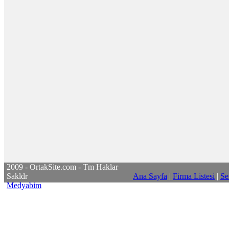
2009 - OrtakSite.com - Tm Haklar
Sakldr
Ana Sayfa
|
Firma Listesi
|
Se
Medyabim