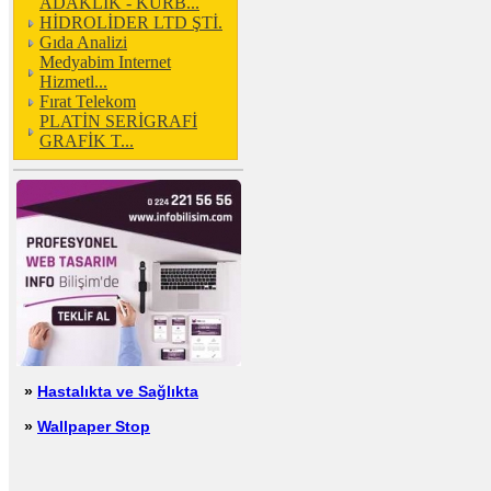
ADAKLIK - KURB...
HİDROLİDER LTD ŞTİ.
Gıda Analizi
Medyabim Internet
Hizmetl...
Fırat Telekom
PLATİN SERİGRAFİ
GRAFİK T...
»
Hastalıkta ve Sağlıkta
»
Wallpaper Stop