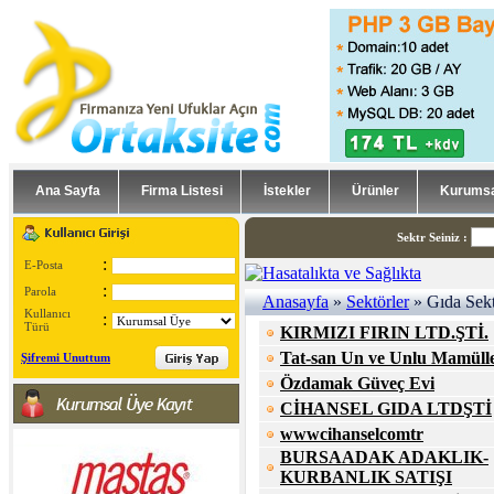
Ana Sayfa
Firma Listesi
İstekler
Ürünler
Kurumsa
Sektr Seiniz
:
:
E-Posta
:
Parola
Anasayfa
»
Sektörler
» Gıda Sekt
Kullanıcı
:
Türü
KIRMIZI FIRIN LTD.ŞTİ.
Tat-san Un ve Unlu Mamüll
Şifremi Unuttum
Özdamak Güveç Evi
CİHANSEL GIDA LTDŞTİ
wwwcihanselcomtr
BURSAADAK ADAKLIK-
KURBANLIK SATIŞI