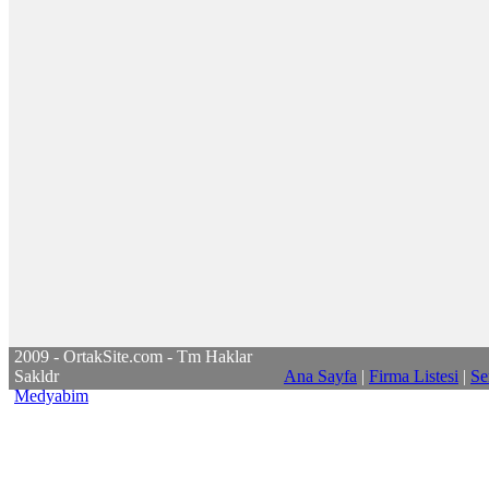
2009 - OrtakSite.com - Tm Haklar
Sakldr
Ana Sayfa
|
Firma Listesi
|
Se
Medyabim