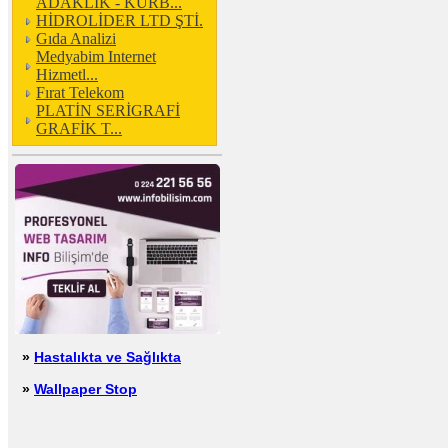
ADAKLIK - KURB...
HİDROLİDER LTD ŞTİ.
Gıda Analizi
Medyabim Internet
Hizmetl...
Fırat Telekom
PLATİN SERİGRAFİ
GRAFİK T...
»
Hastalıkta ve Sağlıkta
»
Wallpaper Stop