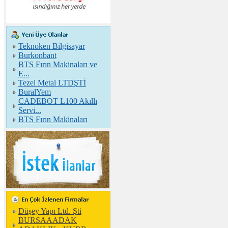
Teknoken Bilgisayar
Burkonbant
BTS Fırın Makinaları ve
E...
Tezel Metal LTDŞTİ
BuralYem
CADEBOT L100 Akıllı
Servi...
BTS Fırın Makinaları
Düşey Yapı Ltd. Şti
BURSAAADAK