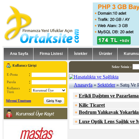
Ana Sayfa
Firma Listesi
İstekler
Ürünler
Kurumsa
Sektr Seiniz
:
:
E-Posta
:
Parola
Anasayfa
»
Sektörler
» Satış Ve 
Kullanıcı
:
Türü
Erikli Dağıtım ve Pazarlama
Şifremi Unuttum
Kilic Ticaret
Bodrum Yalıkavak Yokarlıl
Luxe Optik Lens Sağlık ve M