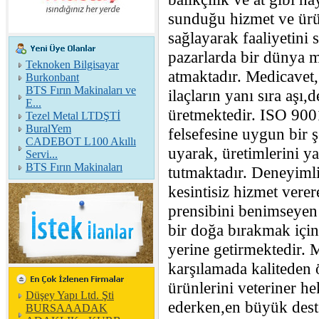
sunduğu hizmet ve ürün
sağlayarak faaliyetini 
pazarlarda bir dünya 
Teknoken Bilgisayar
atmaktadır. Medicavet, 
Burkonbant
BTS Fırın Makinaları ve
ilaçların yanı sıra aşı
E...
üretmektedir. ISO 900
Tezel Metal LTDŞTİ
BuralYem
felsefesine uygun bir ş
CADEBOT L100 Akıllı
uyarak, üretimlerini y
Servi...
BTS Fırın Makinaları
tutmaktadır. Deneyiml
kesintisiz hizmet vere
prensibini benimseyen f
bir doğa bırakmak için
yerine getirmektedir. M
karşılamada kaliteden
ürünlerini veteriner 
Düşey Yapı Ltd. Şti
ederken,en büyük deste
BURSAAADAK