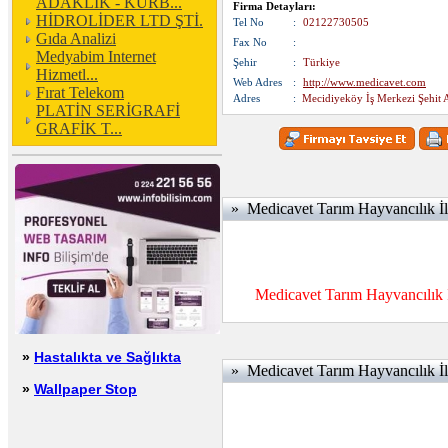
ADAKLIK - KURB...
Firma Detayları:
HİDROLİDER LTD ŞTİ.
Tel No
:
02122730505
Gıda Analizi
Fax No
:
Medyabim Internet
Şehir
:
Türkiye
Hizmetl...
Web Adres
:
http://www.medicavet.com
Fırat Telekom
Adres
:
Mecidiyeköy İş Merkezi Şehit 
PLATİN SERİGRAFİ
GRAFİK T...
» Medicavet Tarım Hayvancılık İl
Medicavet Tarım Hayvancılık 
»
Hastalıkta ve Sağlıkta
» Medicavet Tarım Hayvancılık İlaç
»
Wallpaper Stop