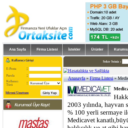
Ana Sayfa
Firma Listesi
İstekler
Ürünler
Kurumsa
Sektr Seiniz
:
:
E-Posta
:
Parola
Anasayfa
»
Firma Listesi
» Medic
Kullanıcı
:
Türü
Medica
Şifremi Unuttum
Hakkı
2003 yılında, hayvan s
% 100 yerli sermaye ile
Medicavet kanatlı,büy
balıkçılık ve at gibi ha