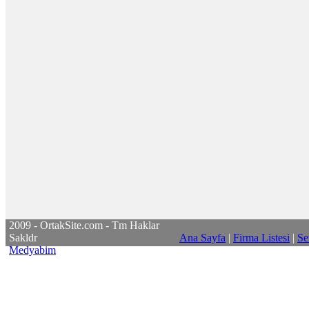
2009 - OrtakSite.com - Tm Haklar
Sakldr
Ana Sayfa
|
Firma Listesi
|
Se
Medyabim