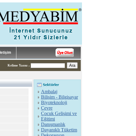
İletişim
Kelime Yaznz
:
Ambalaj
Bilişim - Bilgisayar
Biyoteknoloji
Çevre
Çocuk Gelişimi ve
Eğitimi
Danışmanlık
Dayanıklı Tüketim
Dekorasyon