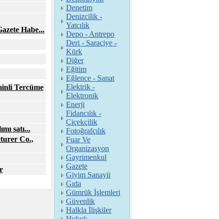
Denetim
Denizcilik -
Yatcılık
Gazete Habe...
Depo - Antrepo
Deri - Saraciye -
Kürk
Diğer
Eğitim
Eğlence - Sanat
Elektrik -
inli Tercüme
Elektronik
Enerji
Fidancılık -
Çiçekçilik
ımı satı...
Fotoğrafçılık
turer Co.,
Fuar Ve
Organizasyon
Gayrimenkul
Gazete
r
Giyim Sanayii
Gıda
Gümrük İşlemleri
Güvenlik
Halkla İlişkiler
Hukuk