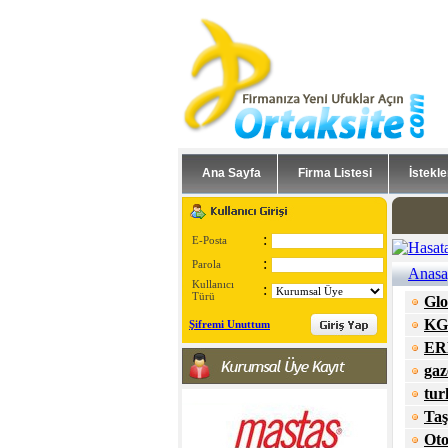
Ana Sayfa
Firma Listesi
İstekle
:
E-Posta
:
Parola
Anasa
Kullanıcı
:
Türü
Glo
KG
Şifremi Unuttum
ERP
gaz
tur
Taş
Oto