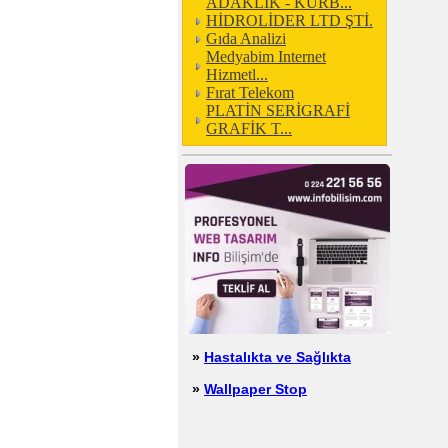
ADAKLIK - KURB...
HİDROLİDER LTD ŞTİ.
Gıda Analizi
Medyabim Internet
Hizmetl...
Fırat Telekom
PLATİN SERİGRAFİ
GRAFİK T...
»
Hastalıkta ve Sağlıkta
»
Wallpaper Stop