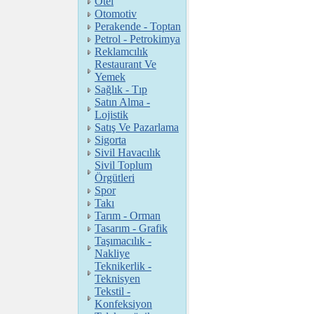
Otel
Otomotiv
Perakende - Toptan
Petrol - Petrokimya
Reklamcılık
Restaurant Ve
Yemek
Sağlık - Tıp
Satın Alma -
Lojistik
Satış Ve Pazarlama
Sigorta
Sivil Havacılık
Sivil Toplum
Örgütleri
Spor
Takı
Tarım - Orman
Tasarım - Grafik
Taşımacılık -
Nakliye
Teknikerlik -
Teknisyen
Tekstil -
Konfeksiyon