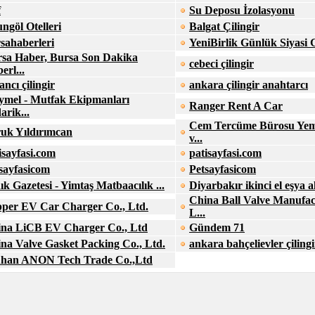
f
Su Deposu İzolasyonu
ngöl Otelleri
Balgat Çilingir
sahaberleri
YeniBirlik Günlük Siyasi 
sa Haber, Bursa Son Dakika
cebeci çilingir
erl...
ancı çilingir
ankara çilingir anahtarcı
ymel - Mutfak Ekipmanları
Ranger Rent A Car
arik...
Cem Tercüme Bürosu Yem
uk Yıldırımcan
v...
isayfasi.com
patisayfasi.com
sayfasicom
Petsayfasicom
ık Gazetesi - Yimtaş Matbaacılık ...
Diyarbakır ikinci el eşya al
China Ball Valve Manufac
per EV Car Charger Co., Ltd.
L...
na LiCB EV Charger Co., Ltd
Gündem 71
na Valve Gasket Packing Co., Ltd.
ankara bahçelievler çilingi
han ANON Tech Trade Co.,Ltd