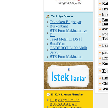
Ra
Uzu
bur
Bur
Teknoken Bilgisayar
Hab
Burkonbant
ayr
BTS Fırın Makinaları ve
Pol
E...
Ted
Tezel Metal LTDŞTİ
BuralYem
Far
CADEBOT L100 Akıllı
Servi...
pat
BTS Fırın Makinaları
Pet
Kın
Top
Chi
Chi
Wu
Düşey Yapı Ltd. Şti
BURSAAADAK