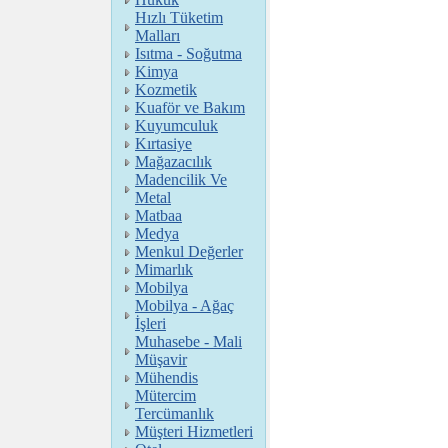
Hızlı Tüketim
Malları
Isıtma - Soğutma
Kimya
Kozmetik
Kuaför ve Bakım
Kuyumculuk
Kırtasiye
Mağazacılık
Madencilik Ve
Metal
Matbaa
Medya
Menkul Değerler
Mimarlık
Mobilya
Mobilya - Ağaç
İşleri
Muhasebe - Mali
Müşavir
Mühendis
Mütercim
Tercümanlık
Müşteri Hizmetleri