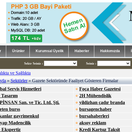
r
Ürünler
Kurumsal Üyelik
Haberler
Hakkımızda
Sektr Seiniz
:
Seiniz
:
yfa
»
Sektörler
» Gazete Sektöründe Faaliyet Gösteren Firmalar
bal Servis Hizmetleri
Foça Haber Gazetesi
 Tasarım
2H Mühendislik
İNSAN San. ve Tic. Ltd. Şti.
yildizhan çadır branda
eten burss
bursagenchaber
kanlar gayrimenkul
bursahaberleri
yap Madencilik
aksoy reklam
 Ekspertiz
Kredi Kartsız Taksit