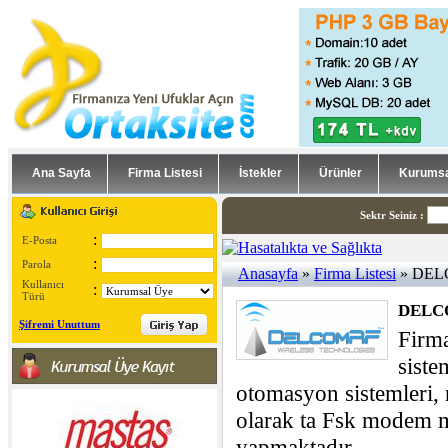
Ana Sayfa
Firma Listesi
İstekler
Ürünler
Kurumsa
Sektr Seiniz
:
:
E-Posta
:
Parola
Anasayfa
»
Firma Listesi
» DEL
Kullanıcı
:
Türü
DELC
Şifremi Unuttum
Firm
siste
otomasyon sistemleri, r
olarak ta Fsk modem m
yapmaktadır.