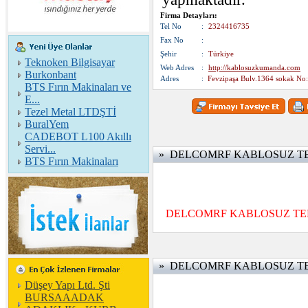
Firma Detayları:
Tel No
:
2324416735
Fax No
:
Şehir
:
Türkiye
Teknoken Bilgisayar
Web Adres
:
http://kablosuzkumanda.com
Burkonbant
Adres
:
Fevzipaşa Bulv.1364 sokak No:
BTS Fırın Makinaları ve
E...
Tezel Metal LTDŞTİ
BuralYem
CADEBOT L100 Akıllı
Servi...
» DELCOMRF KABLOSUZ TEKNOL
BTS Fırın Makinaları
DELCOMRF KABLOSUZ TEKNOLO
» DELCOMRF KABLOSUZ TEKNOLO
Düşey Yapı Ltd. Şti
BURSAAADAK