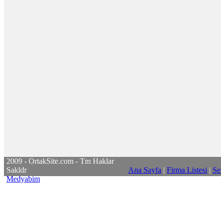
2009 - OrtakSite.com - Tm Haklar
Sakldr
Ana Sayfa
|
Firma Listesi
|
Se
Medyabim