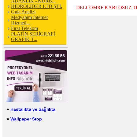
ADAKLIK - KURB...
HİDROLİDER LTD ŞTİ.
DELCOMRF KABLOSUZ TEKNOLO
Gıda Analizi
Medyabim Internet
Hizmetl...
Fırat Telekom
PLATİN SERİGRAFİ
GRAFİK T...
»
Hastalıkta ve Sağlıkta
»
Wallpaper Stop