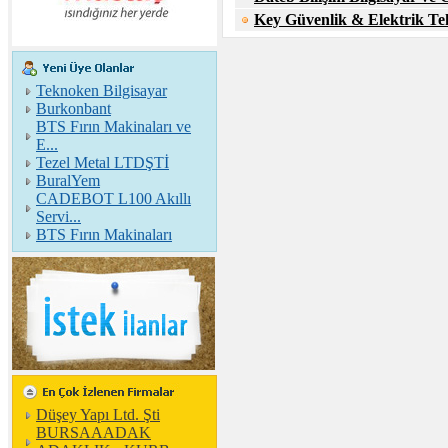
Key Güvenlik & Elektrik Tekn
Teknoken Bilgisayar
Burkonbant
BTS Fırın Makinaları ve
E...
Tezel Metal LTDŞTİ
BuralYem
CADEBOT L100 Akıllı
Servi...
BTS Fırın Makinaları
Düşey Yapı Ltd. Şti
BURSAAADAK