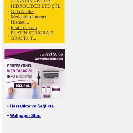
ADAKLIK - KURB...
HİDROLİDER LTD ŞTİ.
Gıda Analizi
Medyabim Internet
Hizmetl...
Fırat Telekom
PLATİN SERİGRAFİ
GRAFİK T...
»
Hastalıkta ve Sağlıkta
»
Wallpaper Stop