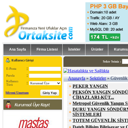
Ana Sayfa
Firma Listesi
İstekler
Ürünler
Kurumsa
Sektr Seiniz
:
:
E-Posta
:
Parola
Anasayfa
»
Sektörler
» Güvenlik 
Kullanıcı
:
Türü
PEKER YANGIN
PEKSÖN YANGIN SÖND
Şifremi Unuttum
CİHAZLARI-KÜT...
Metropol Güvenlik Yangın Si
DURU YANGIN SÖNDÜR
SİSTEMLERİ
TOTEM GÜVENLİK SİS
Dateb Bilişim Bilgisayar ve G