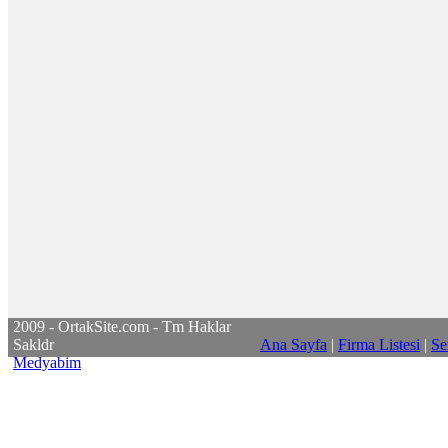
2009 - OrtakSite.com - Tm Haklar
Sakldr
Ana Sayfa
|
Firma Listesi
|
Se
Medyabim