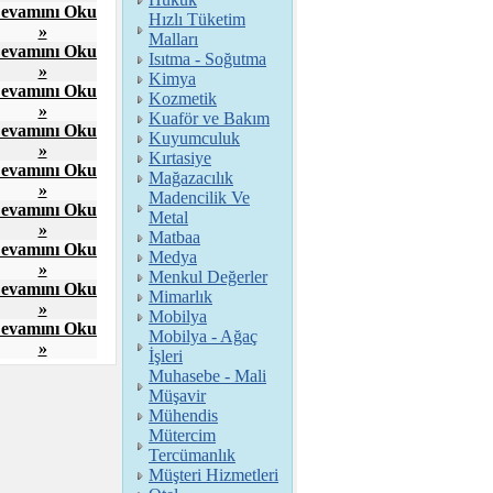
evamını Oku
Hızlı Tüketim
»
Malları
evamını Oku
Isıtma - Soğutma
»
Kimya
evamını Oku
Kozmetik
»
Kuaför ve Bakım
evamını Oku
Kuyumculuk
»
Kırtasiye
evamını Oku
Mağazacılık
»
Madencilik Ve
evamını Oku
Metal
»
Matbaa
evamını Oku
Medya
»
Menkul Değerler
evamını Oku
Mimarlık
»
Mobilya
evamını Oku
Mobilya - Ağaç
»
İşleri
Muhasebe - Mali
Müşavir
Mühendis
Mütercim
Tercümanlık
Müşteri Hizmetleri