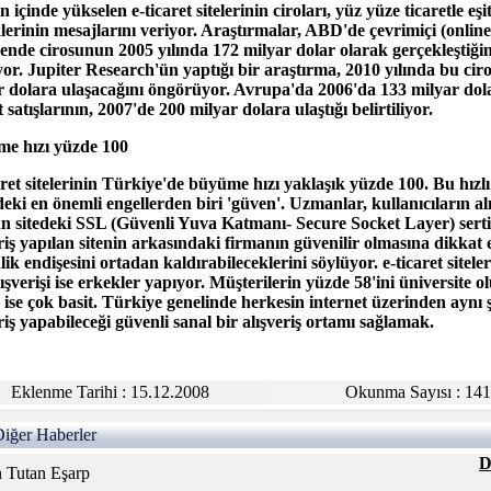
içinde yükselen e-ticaret sitelerinin ciroları, yüz yüze ticaretle eşi
lerinin mesajlarını veriyor. Araştırmalar, ABD'de çevrimiçi (online
ende cirosunun 2005 yılında 172 milyar dolar olarak gerçekleştiğin
or. Jupiter Research'ün yaptığı bir araştırma, 2010 yılında bu ci
r dolara ulaşacağını öngörüyor. Avrupa'da 2006'da 133 milyar dola
t satışlarının, 2007'de 200 milyar dolara ulaştığı belirtiliyor.
e hızı yüzde 100
aret sitelerinin Türkiye'de büyüme hızı yaklaşık yüzde 100. Bu hızl
eki en önemli engellerden biri 'güven'. Uzmanlar, kullanıcıların alı
an sitedeki SSL (Güvenli Yuva Katmanı- Secure Socket Layer) serti
eriş yapılan sitenin arkasındaki firmanın güvenilir olmasına dikkat 
ik endişesini ortadan kaldırabileceklerini söylüyor. e-ticaret sitele
ışverişi ise erkekler yapıyor. Müşterilerin yüzde 58'ini üniversite o
ise çok basit. Türkiye genelinde herkesin internet üzerinden aynı ş
riş yapabileceği güvenli sanal bir alışveriş ortamı sağlamak.
Eklenme Tarihi : 15.12.2008
Okunma Sayısı : 14
 Diğer Haberler
D
n Tutan Eşarp