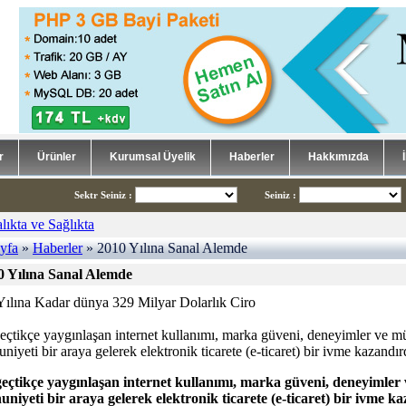
r
Ürünler
Kurumsal Üyelik
Haberler
Hakkımızda
Sektr Seiniz
:
Seiniz
:
yfa
»
Haberler
» 2010 Yılına Sanal Alemde
0 Yılına Sanal Alemde
Yılına Kadar dünya 329 Milyar Dolarlık Ciro
çtikçe yaygınlaşan internet kullanımı, marka güveni, deneyimler ve mü
iyeti bir araya gelerek elektronik ticarete (e-ticaret) bir ivme kazandır
eçtikçe yaygınlaşan internet kullanımı, marka güveni, deneyimler 
iyeti bir araya gelerek elektronik ticarete (e-ticaret) bir ivme ka