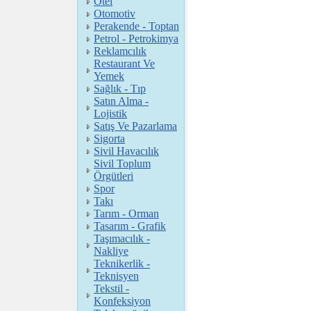
Otel
Otomotiv
Perakende - Toptan
Petrol - Petrokimya
Reklamcılık
Restaurant Ve
Yemek
Sağlık - Tıp
Satın Alma -
Lojistik
Satış Ve Pazarlama
Sigorta
Sivil Havacılık
Sivil Toplum
Örgütleri
Spor
Takı
Tarım - Orman
Tasarım - Grafik
Taşımacılık -
Nakliye
Teknikerlik -
Teknisyen
Tekstil -
Konfeksiyon