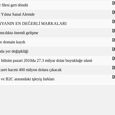
D
 filesi geri döndü
D
 Yılına Sanal Alemde
D
YANIN EN DEĞERLİ MARKALARI
D
amcılıkta önemli gelişme
D
çe domain kaydı
D
da yer değişikliği
D
 bilisim pazari 2010da 27.3 milyar dolar buyukluğe ulasti
D
caret hacmi 400 milyon dolara çıkacak
D
ve B2C arasındaki işleyiş farkları