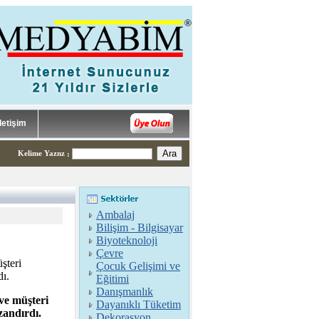
İletişim
Kelime Yaznz
:
Ambalaj
Bilişim - Bilgisayar
Biyoteknoloji
Çevre
şteri
Çocuk Gelişimi ve
dı.
Eğitimi
Danışmanlık
ve müşteri
Dayanıklı Tüketim
zandırdı.
Dekorasyon