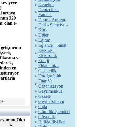
t seviyeye
Denetim
)
Denizcilik -
i ortaya
Yatcılık
ronun 329
Depo - Antrepo
r olan e-
Deri - Saraciye -
Kürk
Diğer
Eğitim
Eğlence - Sanat
ı gelişmenin
Elektrik -
şveriş
Elektronik
fikasına ve
Enerji
ederek,
Fidancılık -
rinden en
Çiçekçilik
luşturuyor.
Fotoğrafçılık
artlarla
Fuar Ve
Organizasyon
Gayrimenkul
Gazete
170
Giyim Sanayii
Gıda
Gümrük İşlemleri
Güvenlik
evamını Oku
Halkla İlişkiler
»
Hukuk