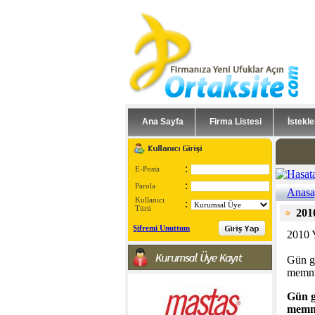
Ana Sayfa
Firma Listesi
İstekle
:
E-Posta
:
Parola
Anasa
Kullanıcı
:
Türü
201
Şifremi Unuttum
2010 
Gün ge
memnun
Gün g
memnun