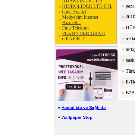
ADAKLIK - KURB...
pazar
HİDROLİDER LTD ŞTİ.
Gıda Analizi
2010
Medyabim Internet
Hizmetl...
DÜN
Fırat Telekom
PLATİN SERİGRAFİ
rekl
GRAFİK T...
türk
baskı
Türk
E-Ti
B2B 
»
Hastalıkta ve Sağlıkta
»
Wallpaper Stop