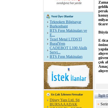
Zaman 
geldik
perak
konuy
milya
Teknoken Bilgisayar
ticare
Burkonbant
BTS Fırın Makinaları ve
Büyüm
E...
Tezel Metal LTDŞTİ
E-tic
BuralYem
önünd
CADEBOT L100 Akıllı
yapıl
Servi...
alışv
BTS Fırın Makinaları
güvenl
çok al
Amaç 
alışve
İlgili
Düşey Yapı Ltd. Şti
Seri
BURSAAADAK