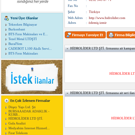
Fax No
:
Şehir
:
Türkiye
Web Adres
:
http://www.hidrolider.com
Adres
:
ödemiş izmir
Teknoken Bilgisayar
Burkonbant
BTS Fırın Makinaları ve E...
Tezel Metal LTDŞTİ
BuralYem
» HİDROLİDER LTD ŞTİ. firmasına ait kampany
CADEBOT L100 Akıllı Servi...
BTS Fırın Makinaları
HİDROLİDER LTD Ş
» HİDROLİDER LTD ŞTİ. firmasına ait seri ilanl
Düşey Yapı Ltd. Şti
BURSAAADAK ADAKLIK -
KURB...
HİDROLİDER LTD 
HİDROLİDER LTD ŞTİ.
Gıda Analizi
Medyabim Internet Hizmetl...
Fırat Telekom