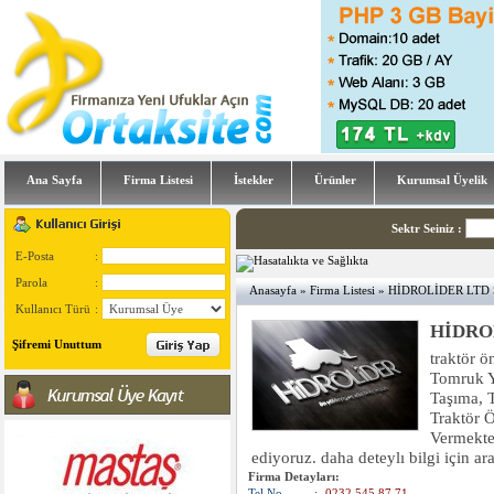
Ana Sayfa
Firma Listesi
İstekler
Ürünler
Kurumsal Üyelik
Sektr Seiniz
:
E-Posta
:
Parola
:
Anasayfa
»
Firma Listesi
» HİDROLİDER LTD ŞT
Kullanıcı Türü
:
HİDROL
Şifremi Unuttum
traktör ö
Tomruk Y
Taşıma, T
Traktör Ö
Vermektey
ediyoruz. daha deteylı bilgi için a
Firma Detayları:
Tel No
:
0232 545 87 71