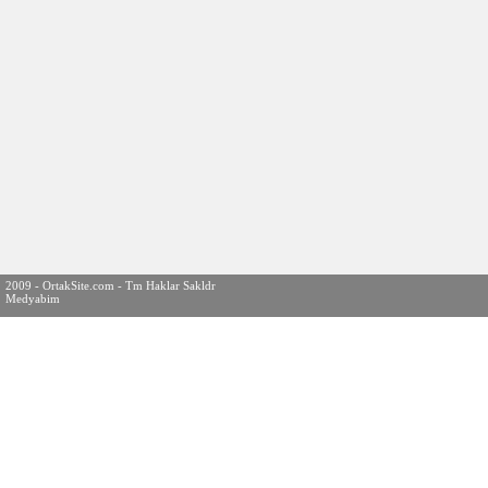
2009 - OrtakSite.com - Tm Haklar Sakldr
Medyabim