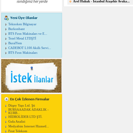
Arel Hukuk - Istanbul Ataşehir Avuka...
Teknoken Bilgisayar
Burkonbant
BTS Fırın Makinaları ve E...
Tezel Metal LTDŞTİ
BuralYem
CADEBOT L100 Akıllı Servi...
BTS Fırın Makinaları
Düşey Yapı Ltd. Şti
BURSAAADAK ADAKLIK -
KURB...
HİDROLİDER LTD ŞTİ.
Gıda Analizi
Medyabim Internet Hizmetl...
Fırat Telekom