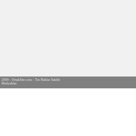
2009 - OrtakSite.com - Tm Haklar Sakldr
Medyabim