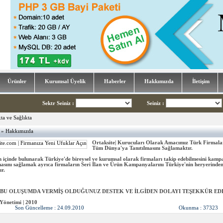
Ürünler
Kurumsal Üyelik
Haberler
Hakkımızda
İletişim
Sektr Seiniz
:
Seiniz
:
» Hakkımızda
Ortaksite| Kurucuları Olarak Amacımız Türk Firmalar
Tüm Dünya'ya Tanıtılmasını Sağlamaktır.
 içinde bulunarak Türkiye'de bireysel ve kurumsal olarak firmaları takip edebilmesini kam
asını sağlamak ayrıca firmaların Seri İlan ve Ürün Kampanyalarını Türkiye'nin heryerinden 
r.
 BU OLUŞUMDA VERMİŞ OLDUĞUNUZ DESTEK VE İLGİDEN DOLAYI TEŞEKKÜR EDE
Yönetimi | 2010
Son Güncelleme : 24.09.2010
Okunma : 37323