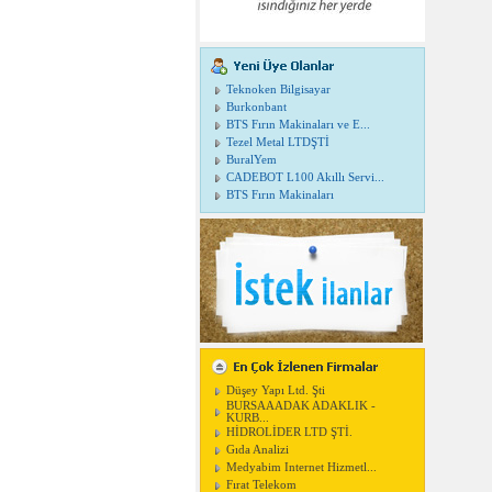
Teknoken Bilgisayar
Burkonbant
BTS Fırın Makinaları ve E...
Tezel Metal LTDŞTİ
BuralYem
CADEBOT L100 Akıllı Servi...
BTS Fırın Makinaları
Düşey Yapı Ltd. Şti
BURSAAADAK ADAKLIK -
KURB...
HİDROLİDER LTD ŞTİ.
Gıda Analizi
Medyabim Internet Hizmetl...
Fırat Telekom