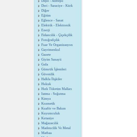
Depo - Antrepo
Deri - Saraciye - Kürk
Diğer
Eğitim
Eğlence - Sanat
Elektrik - Elektronik
Enerji
Fidancılık - Çiçekçilik
Fotoğrafçılık
Fuar Ve Organizasyon
Gayrimenkul
Gazete
Giyim Sanayii
Gıda
Gümrük İşlemleri
Güvenlik
Halkla İlişkiler
Hukuk
Hızlı Tüketim Malları
Isıtma - Soğutma
Kimya
Kozmetik
Kuaför ve Bakım
Kuyumculuk
Kırtasiye
Mağazacılık
Madencilik Ve Metal
Matbaa