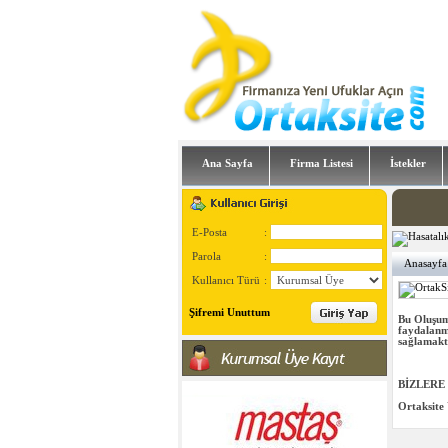
Ana Sayfa
Firma Listesi
İstekler
E-Posta
:
Parola
:
Anasayfa
Kullanıcı Türü
:
Şifremi Unuttum
Bu Oluşum
faydalanm
sağlamaktı
BİZLERE
Ortaksite 