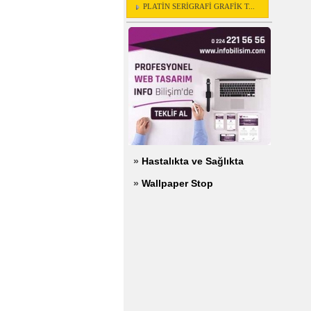
PLATİN SERİGRAFİ GRAFİK T...
»
Hastalıkta ve Sağlıkta
»
Wallpaper Stop