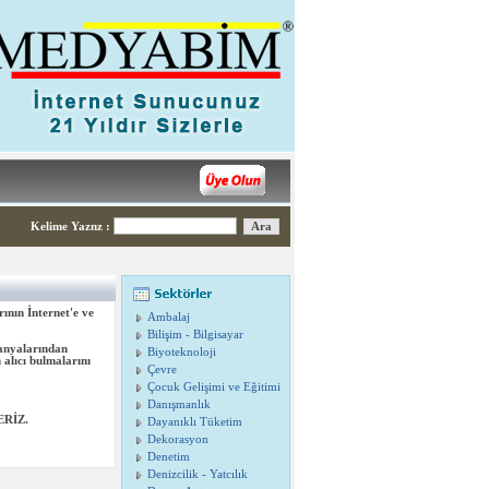
Kelime Yaznz
:
ının İnternet'e ve
Ambalaj
Bilişim - Bilgisayar
panyalarından
Biyoteknoloji
alıcı bulmalarını
Çevre
Çocuk Gelişimi ve Eğitimi
Danışmanlık
RİZ.
Dayanıklı Tüketim
Dekorasyon
Denetim
Denizcilik - Yatcılık