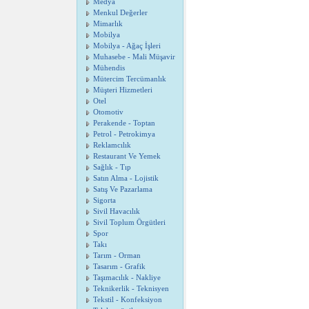
Medya
Menkul Değerler
Mimarlık
Mobilya
Mobilya - Ağaç İşleri
Muhasebe - Mali Müşavir
Mühendis
Mütercim Tercümanlık
Müşteri Hizmetleri
Otel
Otomotiv
Perakende - Toptan
Petrol - Petrokimya
Reklamcılık
Restaurant Ve Yemek
Sağlık - Tıp
Satın Alma - Lojistik
Satış Ve Pazarlama
Sigorta
Sivil Havacılık
Sivil Toplum Örgütleri
Spor
Takı
Tarım - Orman
Tasarım - Grafik
Taşımacılık - Nakliye
Teknikerlik - Teknisyen
Tekstil - Konfeksiyon