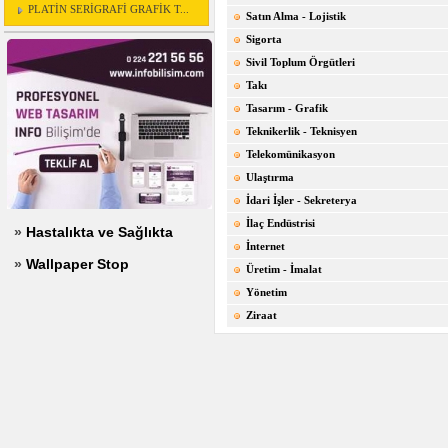
PLATİN SERİGRAFİ GRAFİK T...
Satın Alma - Lojistik
Sigorta
Sivil Toplum Örgütleri
Takı
Tasarım - Grafik
Teknikerlik - Teknisyen
Telekomünikasyon
Ulaştırma
İdari İşler - Sekreterya
İlaç Endüstrisi
»
Hastalıkta ve Sağlıkta
İnternet
»
Wallpaper Stop
Üretim - İmalat
Yönetim
Ziraat