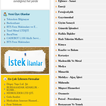
Eğlence - Sanat
Enerji
Fotoğrafçılık
Gayrimenkul
Teknoken Bilgisayar
Giyim Sanayii
Burkonbant
BTS Fırın Makinaları ve E...
Gümrük İşlemleri
Tezel Metal LTDŞTİ
Halkla İlişkiler
BuralYem
CADEBOT L100 Akıllı Servi...
Hızlı Tüketim Malları
BTS Fırın Makinaları
Kimya
Kuaför ve Bakım
Kırtasiye
Madencilik Ve Metal
Medya
Mimarlık
Mobilya - Ağaç İşleri
Mühendis
Düşey Yapı Ltd. Şti
BURSAAADAK ADAKLIK -
Müşteri Hizmetleri
KURB...
HİDROLİDER LTD ŞTİ.
Otomotiv
Gıda Analizi
Petrol - Petrokimya
Medyabim Internet Hizmetl...
Fırat Telekom
Restaurant Ve Yemek