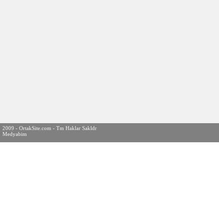
2009 - OrtakSite.com - Tm Haklar Sakldr
Medyabim