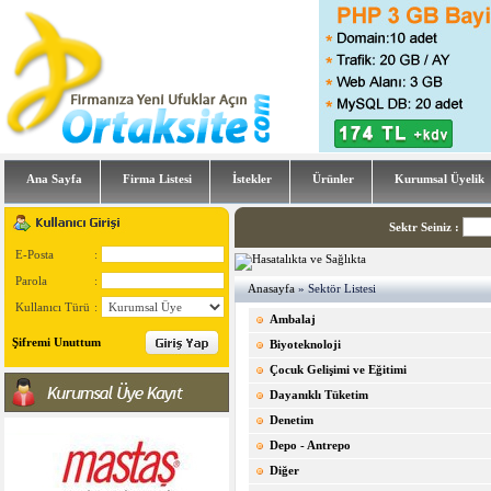
Ana Sayfa
Firma Listesi
İstekler
Ürünler
Kurumsal Üyelik
Sektr Seiniz
:
E-Posta
:
Parola
:
Anasayfa
» Sektör Listesi
Kullanıcı Türü
:
Ambalaj
Şifremi Unuttum
Biyoteknoloji
Çocuk Gelişimi ve Eğitimi
Dayanıklı Tüketim
Denetim
Depo - Antrepo
Diğer