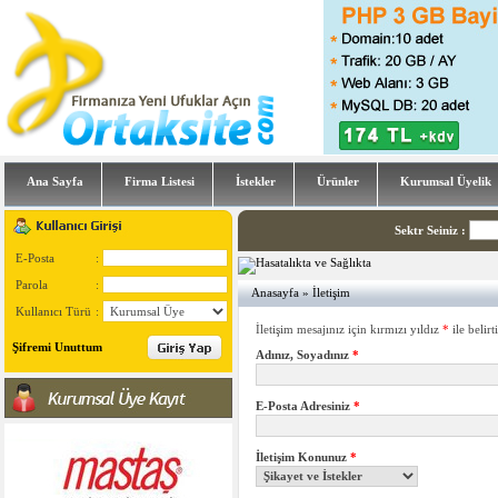
Ana Sayfa
Firma Listesi
İstekler
Ürünler
Kurumsal Üyelik
Sektr Seiniz
:
E-Posta
:
Parola
:
Anasayfa
» İletişim
Kullanıcı Türü
:
İletişim mesajınız için kırmızı yıldız
*
ile belirt
Şifremi Unuttum
Adınız, Soyadınız
*
E-Posta Adresiniz
*
İletişim Konunuz
*