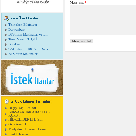
Mesajınız
*
Teknoken Bilgisayar
Burkonbant
BTS Fırın Makinaları ve E...
Tezel Metal LTDŞTİ
BuralYem
CADEBOT L100 Akıllı Servi...
BTS Fırın Makinaları
Düşey Yapı Ltd. Şti
BURSAAADAK ADAKLIK -
KURB...
HİDROLİDER LTD ŞTİ.
Gıda Analizi
Medyabim Internet Hizmetl...
Fırat Telekom