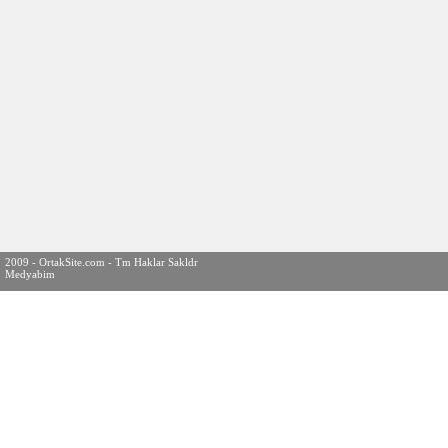
2009 - OrtakSite.com - Tm Haklar Sakldr
Medyabim