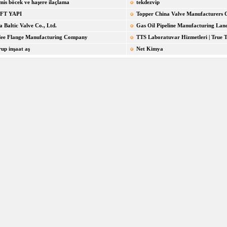
mis böcek ve haşere ilaçlama
tekdezvip
FT YAPI
Topper China Valve Manufacturers C
a Baltic Valve Co., Ltd.
Gas Oil Pipeline Manufacturing Land
ee Flange Manufacturing Company
TTS Laboratuvar Hizmetleri | True Te
rup inşaat aş
Net Kimya