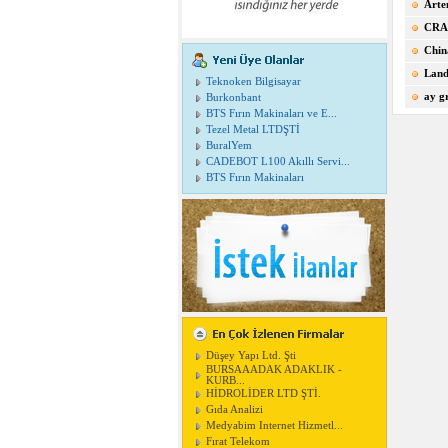
Arte
CRA
Chin
Land
Teknoken Bilgisayar
ay g
Burkonbant
BTS Fırın Makinaları ve E...
Tezel Metal LTDŞTİ
BuralYem
CADEBOT L100 Akıllı Servi...
BTS Fırın Makinaları
Düşey Yapı Ltd. Şti
BURSAAADAK ADAKLIK -
KURB...
HİDROLİDER LTD ŞTİ.
Gıda Analizi
Medyabim Internet Hizmetl...
Fırat Telekom