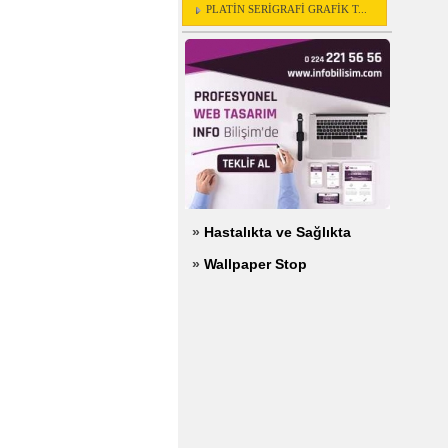
PLATİN SERİGRAFİ GRAFİK T...
»
Hastalıkta ve Sağlıkta
»
Wallpaper Stop