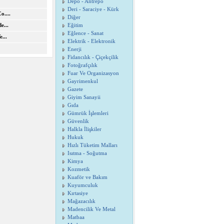
Depo - Antrepo
Deri - Saraciye - Kürk
o....
Diğer
e...
Eğitim
Eğlence - Sanat
...
Elektrik - Elektronik
Enerji
Fidancılık - Çiçekçilik
Fotoğrafçılık
Fuar Ve Organizasyon
Gayrimenkul
Gazete
Giyim Sanayii
Gıda
Gümrük İşlemleri
Güvenlik
Halkla İlişkiler
Hukuk
Hızlı Tüketim Malları
Isıtma - Soğutma
Kimya
Kozmetik
Kuaför ve Bakım
Kuyumculuk
Kırtasiye
Mağazacılık
Madencilik Ve Metal
Matbaa