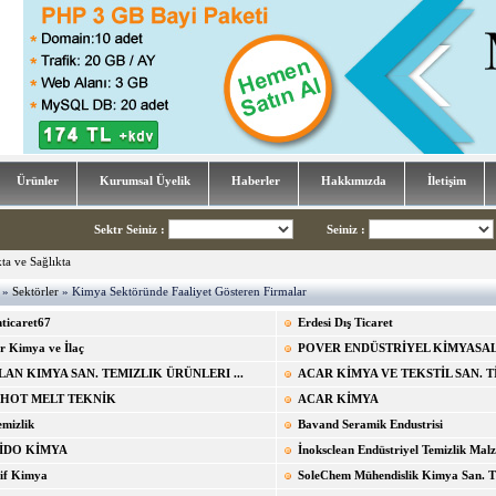
Ürünler
Kurumsal Üyelik
Haberler
Hakkımızda
İletişim
Sektr Seiniz
:
Seiniz
:
»
Sektörler
» Kimya Sektöründe Faaliyet Gösteren Firmalar
nticaret67
Erdesi Dış Ticaret
r Kimya ve İlaç
POVER ENDÜSTRİYEL KİMYASAL
LAN KIMYA SAN. TEMIZLIK ÜRÜNLERI ...
ACAR KİMYA VE TEKSTİL SAN. TİC
 HOT MELT TEKNİK
ACAR KİMYA
emizlik
Bavand Seramik Endustrisi
İDO KİMYA
İnoksclean Endüstriyel Temizlik Malz.
tif Kimya
SoleChem Mühendislik Kimya San. Tic