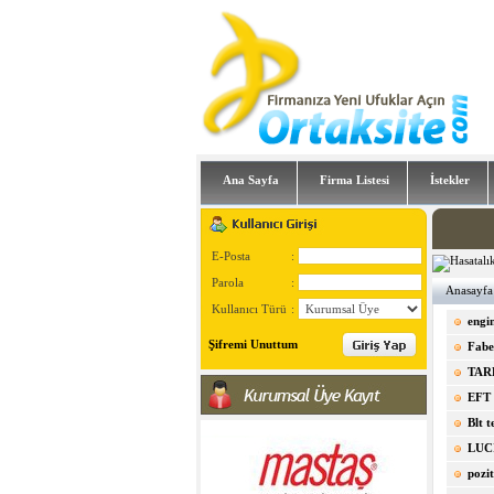
Ana Sayfa
Firma Listesi
İstekler
E-Posta
:
Parola
:
Anasayfa
Kullanıcı Türü
:
engi
Şifremi Unuttum
Fabe
TAR
EFT
Blt t
LUC
pozi