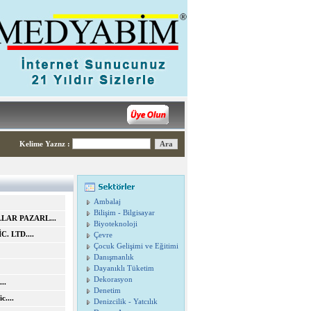
Kelime Yaznz
:
Ambalaj
Bilişim - Bilgisayar
LAR PAZARL...
Biyoteknoloji
. LTD....
Çevre
Çocuk Gelişimi ve Eğitimi
Danışmanlık
Dayanıklı Tüketim
Dekorasyon
..
Denetim
....
Denizcilik - Yatcılık