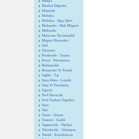
Medya
Menkul Değerler
Mimarlık
Mobilya
Mobilya - Ağaç İşleri
Muhasebe - Mali Müşavir
Mühendis
Mütercim Tercümanlık
Müşteri Hizmetleri
Otel
Otomotiv
Perakende - Toptan
Petrol - Petrokimya
Reklamcılık
Restaurant Ve Yemek
Sağlık - Tıp
Satın Alma - Lojistik
Satış Ve Pazarlama
Sigorta
Sivil Havacılık
Sivil Toplum Örgütleri
Spor
Takı
Tarım - Orman
Tasarım - Grafik
Taşımacılık - Nakliye
Teknikerlik - Teknisyen
Tekstil - Konfeksiyon