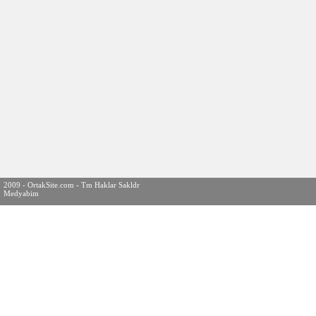
2009 - OrtakSite.com - Tm Haklar Sakldr
Medyabim