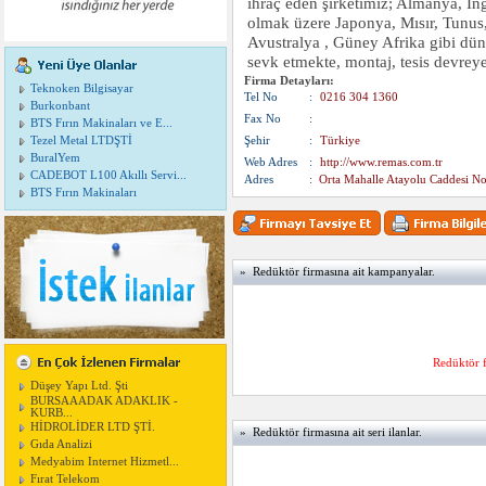
ihraç eden şirketimiz; Almanya, İng
olmak üzere Japonya, Mısır, Tunus
Avustralya , Güney Afrika gibi dün
sevk etmekte, montaj, tesis devreye
Firma Detayları:
Teknoken Bilgisayar
Tel No
:
0216 304 1360
Burkonbant
Fax No
:
BTS Fırın Makinaları ve E...
Tezel Metal LTDŞTİ
Şehir
:
Türkiye
BuralYem
Web Adres
:
http://www.remas.com.tr
CADEBOT L100 Akıllı Servi...
Adres
:
Orta Mahalle Atayolu Caddesi N
BTS Fırın Makinaları
» Redüktör firmasına ait kampanyalar.
Redüktör 
Düşey Yapı Ltd. Şti
BURSAAADAK ADAKLIK -
KURB...
HİDROLİDER LTD ŞTİ.
» Redüktör firmasına ait seri ilanlar.
Gıda Analizi
Medyabim Internet Hizmetl...
Fırat Telekom