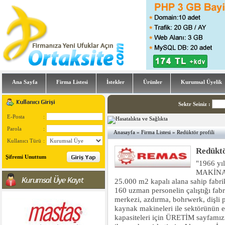
Ana Sayfa
Firma Listesi
İstekler
Ürünler
Kurumsal Üyelik
Sektr Seiniz
:
E-Posta
:
Parola
:
Anasayfa
»
Firma Listesi
» Redüktör profili
Kullanıcı Türü
:
Redükt
Şifremi Unuttum
"1966 y
MAKİNA S
25.000 m2 kapalı alana sahip fabri
160 uzman personelin çalıştığı fab
merkezi, azdırma, bohrwerk, dişli 
kaynak makineleri ile sektörünün e
kapasiteleri için ÜRETİM sayfamızı 