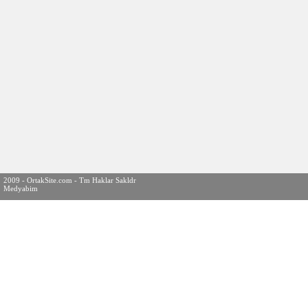
2009 - OrtakSite.com - Tm Haklar Sakldr
Medyabim