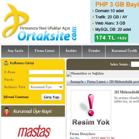
Ana Sayfa
Firma Listesi
İstekler
Ürünler
Kurumsal Üyelik
Sektr Seiniz
:
E-Posta
:
Parola
:
Anasayfa
»
Firma Listesi
» 2H Mühendislik prof
Kullanıcı Türü
:
2H Mühendisli
Şifremi Unuttum
Su arıtma cihazlar
tablet tuz, su sert
Firma Detayları:
Tel No
:
0232 469 71 91