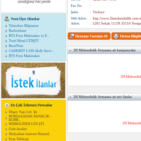
Fax No
:
Şehir
:
Türkiye
Web Adres
:
http://www.2hmuhendislik.com.t
Adres
:
1201 Sokak 11/2N 35110 Yenişe
Teknoken Bilgisayar
Burkonbant
BTS Fırın Makinaları ve E...
Tezel Metal LTDŞTİ
BuralYem
» 2H Mühendislik firmasına ait kampanyalar.
CADEBOT L100 Akıllı Servi...
BTS Fırın Makinaları
2H Mühendisl
» 2H Mühendislik firmasına ait seri ilanlar.
Düşey Yapı Ltd. Şti
BURSAAADAK ADAKLIK -
KURB...
2H Mühendisl
HİDROLİDER LTD ŞTİ.
Gıda Analizi
Medyabim Internet Hizmetl...
Fırat Telekom