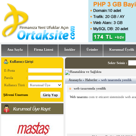
Ana Sayfa
Firma Listesi
İstekler
Ürünler
Kurumsal Üyelik
Sektr Seiniz
:
E-Posta
:
Parola
:
Anasayfa
»
Haberler
» web tasarımda yenilik
Kullanıcı Türü
:
web tasarımda yenilik
Şifremi Unuttum
Web tasarımı
com tr eticaret sisteminde web ar