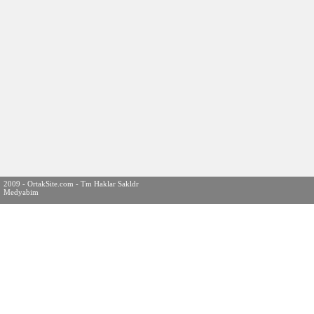
2009 - OrtakSite.com - Tm Haklar Sakldr
Medyabim