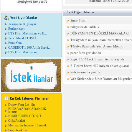
Eklenme Tarihi : 07.12.2010
İlgili Diğer Haberler
Smart Host
Teknoken Bilgisayar
radayatör de farklılık
Burkonbant
BTS Fırın Makinaları ve E...
DÜNYANIN EN DEĞERLİ MARKALARI
Tezel Metal LTDŞTİ
Türkiyede 6 milyon insan internetten alışver
BuralYem
Türkiye Pazarında Yeni Arama Motoru
CADEBOT L100 Akıllı Servi...
BTS Fırın Makinaları
pazar filesi geri döndü
Kapt. Lütfü Berk Limanı Açılışı Yapıldı
E-Ticaret hacmi 400 milyon dolara çıkacak
web tasarımda yenilik
Web Sitelerindeki Ürün Yorumları Müşteriler
Düşey Yapı Ltd. Şti
BURSAAADAK ADAKLIK -
KURB...
HİDROLİDER LTD ŞTİ.
Gıda Analizi
Medyabim Internet Hizmetl...
Fırat Telekom