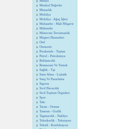
Medya
Menkul Değerler
Mimarlık
Mobilya
Mobilya - Ağaç İşleri
Muhasebe - Mali Müşavir
Mühendis
Mütercim Tercümanlık
Müşteri Hizmetleri
Otel
Otomotiv
Perakende - Toptan
Petrol - Petrokimya
Reklamcılık
Restaurant Ve Yemek
Sağlık - Tıp
Satın Alma - Lojistik
Satış Ve Pazarlama
Sigorta
Sivil Havacılık
Sivil Toplum Örgütleri
Spor
Takı
Tarım - Orman
Tasarım - Grafik
Taşımacılık - Nakliye
Teknikerlik - Teknisyen
Tekstil - Konfeksiyon