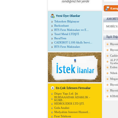
AMORTİS
Teknoken Bilgisayar
Burkonbant
MOBİLY
BTS Fırın Makinaları ve E...
Tezel Metal LTDŞTİ
İlgili Di
BuralYem
CADEBOT L100 Akıllı Servi...
Biyosi
BTS Fırın Makinaları
Biyos
Cadde
ALP F
fiyatl
Erden 
Nilte
Mega
Biyos
Biyos
Düşey Yapı Ltd. Şti
KİBAR
BURSAAADAK ADAKLIK -
KURB...
HİDROLİDER LTD ŞTİ.
Gıda Analizi
Medyabim Internet Hizmetl...
Fırat Telekom