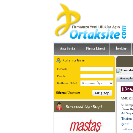
Ana Sayfa
Firma Listesi
İstekler
E-Posta
:
Parola
:
Anasayfa
Kullanıcı Türü
:
Şifremi Unuttum
AMORT
Bu kam
Ürün De
Ad Soya
Telefon 
Şehir
E-Posta 