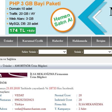
Ürünler
Kurumsal Üyelik
Haberler
Hakkımızda
İletişim
Sektr Seiniz
:
Seiniz
:
»
Ürünler
» AMORTİSÖR Ürün Bilgileri
İLSA MEKANİZMA Firmasının
Ürün Bilgileri
İSÖR
panya
21.03.2018
Tarihinde yayınlandı Ve
18733
Kez İncelendi.
tayları:
d
:
VEDAT
Normal Ücret
:
20
Numarası
:
0902625020421
İndirimli Ücret
:
20
:
Türkiye
Firma Adı
:
İLSA MEKANİZMA
Adresi
:
vedat@ilsamechanism.com
T. Kampanya
:
2 Adet