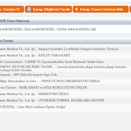
ÖR Ürünü Hakkında
A AMORTİSÖRÜ, BAZA AMORTİSÖRÜ, YATAK MEKANİZMALARI
ğer Ürünler
stem Medikal Tic. Ltd. Şti. - Simport Scientific LockMailer (Simport Scientific Türkiye)
istem Medikal Tic. Ltd. Şti. - KSİLEN YAKA KARTI
41 Gayrimenkul - CADDE 41 Gayrimenkulden İzmit Merkezde Satılık Daire
ISKİYE SİSTEMLERİ PARK TASARI... - kamelya,kamelyalar,ahşap kamelya,ahşap kamelya
arı,ahşap kulübe fiyatları
Asansör - HPS Hidrolik Asansör Aşırı Yük
k Bilgi Teknolojileri ve Görs... - INFOCUS IN102 PROJEKSİYON CİHAZI
vent Türkiye - HORLAMAYI ve AĞIZ KURULUĞUNU ÖNLER
istem Medikal Tic. Ltd. Şti. - MİKROTOM CİHAZI
istem Medikal Tic. Ltd. Şti. - OTOMATİK FORMOL HAZIRLAMA SİSTEMİ
 DENTAL - Cam Alkol Lambası (İspirto Ocağı)