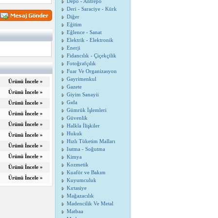
Depo - Antrepo
Deri - Saraciye - Kürk
Diğer
Eğitim
Eğlence - Sanat
Elektrik - Elektronik
Enerji
Fidancılık - Çiçekçilik
Fotoğrafçılık
Fuar Ve Organizasyon
Gayrimenkul
Ürünü İncele »
Gazete
Ürünü İncele »
Giyim Sanayii
Gıda
Ürünü İncele »
Gümrük İşlemleri
Ürünü İncele »
Güvenlik
Ürünü İncele »
Halkla İlişkiler
Hukuk
Ürünü İncele »
Hızlı Tüketim Malları
Ürünü İncele »
Isıtma - Soğutma
Ürünü İncele »
Kimya
Kozmetik
Ürünü İncele »
Kuaför ve Bakım
Ürünü İncele »
Kuyumculuk
Kırtasiye
Mağazacılık
Madencilik Ve Metal
Matbaa