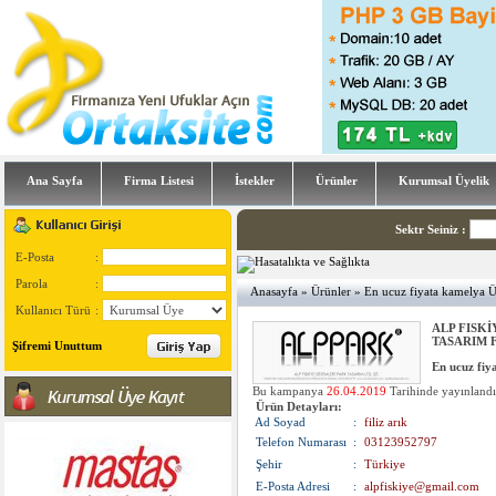
Ana Sayfa
Firma Listesi
İstekler
Ürünler
Kurumsal Üyelik
Sektr Seiniz
:
E-Posta
:
Parola
:
Anasayfa
»
Ürünler
» En ucuz fiyata kamelya Ür
Kullanıcı Türü
:
ALP FISKİ
TASARIM Fir
Şifremi Unuttum
En ucuz fiy
Bu kampanya
26.04.2019
Tarihinde yayınland
Ürün Detayları:
Ad Soyad
:
filiz arık
Telefon Numarası
:
03123952797
Şehir
:
Türkiye
E-Posta Adresi
:
alpfiskiye@gmail.com