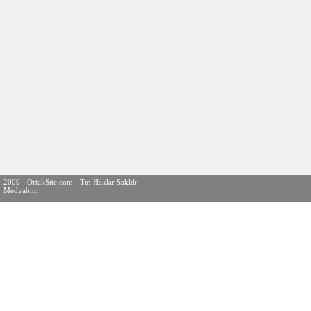
2009 - OrtakSite.com - Tm Haklar Sakldr
Medyabim