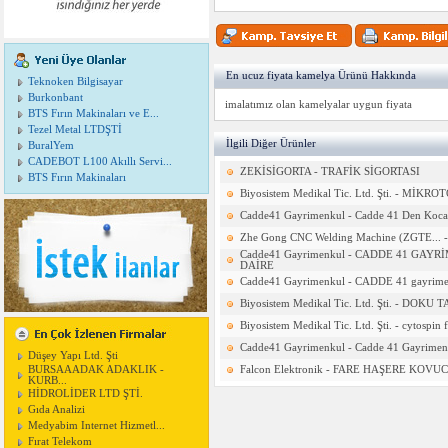
En ucuz fiyata kamelya Ürünü Hakkında
Teknoken Bilgisayar
Burkonbant
imalatımız olan kamelyalar uygun fiyata
BTS Fırın Makinaları ve E...
Tezel Metal LTDŞTİ
İlgili Diğer Ürünler
BuralYem
CADEBOT L100 Akıllı Servi...
ZEKİSİGORTA - TRAFİK SİGORTASI
BTS Fırın Makinaları
Biyosistem Medikal Tic. Ltd. Şti. - MİKR
Cadde41 Gayrimenkul - Cadde 41 Den Kocael
Zhe Gong CNC Welding Machine (ZGTE... -
Cadde41 Gayrimenkul - CADDE 41 GA
DAİRE
Cadde41 Gayrimenkul - CADDE 41 gayrimenk
Biyosistem Medikal Tic. Ltd. Şti. - DOKU
Biyosistem Medikal Tic. Ltd. Şti. - cytospin 
Cadde41 Gayrimenkul - Cadde 41 Gayrimenkul
Düşey Yapı Ltd. Şti
BURSAAADAK ADAKLIK -
Falcon Elektronik - FARE HAŞERE KOVU
KURB...
HİDROLİDER LTD ŞTİ.
Gıda Analizi
Medyabim Internet Hizmetl...
Fırat Telekom