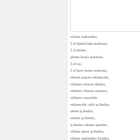
reklam makinaları,
2.el dijital baskı makinası,
2.el plotter,
plotter kesici makinesi,
2.el cnc,
2.el lazer kesim makinası,
eleman arayan reklamcılar,
reklamcı eleman ilanları,
reklamcı eleman aranıyor,
reklamcı arayanlar,
reklamcılık vakfı iş ilanları,
tabela iş ilanları,
reklam iş ilanları,
iş ilanları reklam ajansları,
reklam ajansı iş ilanları,
reklam makinaları fiyatları,