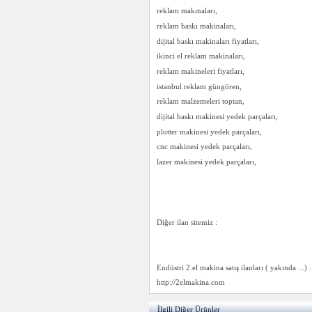
reklam makınaları,
reklam baskı makinaları,
dijital baskı makinaları fiyatları,
ikinci el reklam makinaları,
reklam makineleri fiyatları,
istanbul reklam güngören,
reklam malzemeleri toptan,
dijital baskı makinesi yedek parçaları,
plotter makinesi yedek parçaları,
cnc makinesi yedek parçaları,
lazer makinesi yedek parçaları,
Diğer ilan sitemiz :
Endüstri 2.el makina satış ilanları ( yakında ...) :
http://2elmakina.com
İlgili Diğer Ürünler