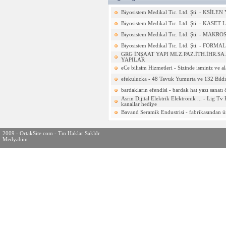
Biyosistem Medikal Tic. Ltd. Şti. - KSİL
Biyosistem Medikal Tic. Ltd. Şti. - KAS
Biyosistem Medikal Tic. Ltd. Şti. - MAK
Biyosistem Medikal Tic. Ltd. Şti. - FO
GRG İNŞAAT YAPI MLZ.PAZ.İTH.İHR.SA
YAPILAR
eCe bilisim Hizmetleri - Sizinde isminiz ve al
efekulucka - 48 Tavuk Yumurta ve 132 Bıld
bardakların efendisi - bardak hat yazı sanatı 
Asrın Dijital Elektrik Elektronik ... - Lig Tv
kanallar hediye
Bavand Seramik Endustrisi - fabrikasından 
2009 - OrtakSite.com - Tm Haklar Sakldr
Medyabim