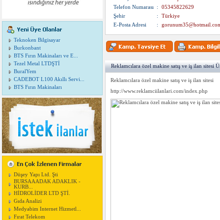
Telefon Numarası
:
05345822629
Şehir
:
Türkiye
E-Posta Adresi
:
gorunum35@hotmail.co
Teknoken Bilgisayar
Burkonbant
BTS Fırın Makinaları ve E...
Tezel Metal LTDŞTİ
Reklamcılara özel makine satış ve iş ilan sitesi
BuralYem
CADEBOT L100 Akıllı Servi...
Reklamcılara özel makine satış ve iş ilan sitesi
BTS Fırın Makinaları
http://www.reklamciilanlari.com/index.php
Düşey Yapı Ltd. Şti
BURSAAADAK ADAKLIK -
KURB...
HİDROLİDER LTD ŞTİ.
Gıda Analizi
Medyabim Internet Hizmetl...
Fırat Telekom