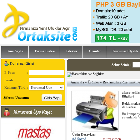
Ana Sayfa
Firma Listesi
İstekler
Ürünler
Kurumsal Üyelik
Sektr Seiniz
:
E-Posta
:
Parola
:
Anasayfa
»
Ürünler
» Reklamcılara özel makine sa
Kullanıcı Türü
:
aksoy rekl
Bilgileri
Şifremi Unuttum
Reklamcılara
ilan sitesi
Bu kampan
yayınlandı 
Ürün Detayları:
Ad Soyad
:
murat çimen